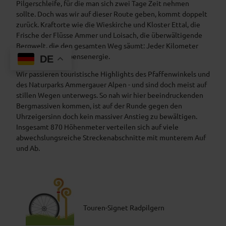
Pilgerschleife, für die man sich zwei Tage Zeit nehmen
sollte. Doch was wir auf dieser Route geben, kommt doppelt
zurück. Kraftorte wie die Wieskirche und Kloster Ettal, die
Frische der Flüsse Ammer und Loisach, die überwältigende
Bergwelt, die den gesamten Weg säumt: Jeder Kilometer
gibt hier pure Lebensenergie.
DE
Wir passieren touristische Highlights des Pfaffenwinkels und
des Naturparks Ammergauer Alpen - und sind doch meist auf
stillen Wegen unterwegs. So nah wir hier beeindruckenden
Bergmassiven kommen, ist auf der Runde gegen den
Uhrzeigersinn doch kein massiver Anstieg zu bewältigen.
Insgesamt 870 Höhenmeter verteilen sich auf viele
abwechslungsreiche Streckenabschnitte mit munterem Auf
und Ab.
Touren-Signet Radpilgern