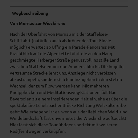
Wegbeschreibung
Von Murnau zur Wieskirche
Nach der Überfahrt von Murnau mit der Staffelsee-
Schifffahrt (natürlich auch als krönendes Tour-Finale
möglich) erwartet ab Uffing ein Parade-Panorama: Mit
Prachtblick auf die Alpenkette führt die an den Hang
geschmiegte Harberger Straße genussvoll ins stille Land
zwischen Staffelseemoor und Ammerschlucht. Die hügelig
verträumte Strecke lehrt uns, Anstiege nicht verbissen
abzustrampeln, sondern sich hineinzugeben in den steten
Wechsel, der zum Flow werden kann. Mit mehreren
Kneippbecken und Meditationsweg-Stationen lädt Bad
Bayersoien zu einem inspirierenden Halt ein, ehe es über die
spektakuläre Echelsbacher Brücke Richtung Weltkulturerbe
geht: Wie erhebend ist es, wenn aus der lieblichen Wald- und
Weidelandschaft fast unvermutet die Wieskirche auftaucht!
Hier lässt sich diese Tour übrigens perfekt mit weiteren
Rad(fern)wegen verknüpfen.