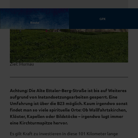
GPX
Route
7:25 h
104,63 km
© Reitinger, Tourismusverband Pfaffenwinkel
© Reitinger, Tourismusverband Pfaffenwinkel
706 m
712 m
623 m
931 m
308 m
Start: Murnau
Ziel: Murnau
© Reitinger, Tourismusverband Pfaffenwinkel
Achtung: Die Alte Ettaler-Berg-Straße ist bis auf Weiteres
aufgrund von Instandsetzungsarbeiten gesperrt. Eine
Umfahrung ist über die B23 möglich.
Kaum irgendwo sonst
findet man so viele spirituelle Orte: Ob Wallfahrtskirchen,
Klöster, Kapellen oder Bildstöcke – irgendwo lugt immer
eine Kirchturmspitze hervor.
Es gilt Kraft zu investieren in diese 101 Kilometer lange