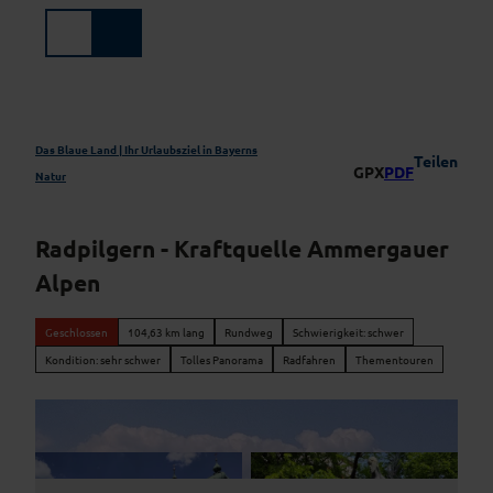
Z
u
Suche
Menü
m
I
n
h
a
Das Blaue Land | Ihr Urlaubsziel in Bayerns
Teilen
GPX
PDF
l
Natur
t
Radpilgern - Kraftquelle Ammergauer
Alpen
Geschlossen
104,63 km lang
Rundweg
Schwierigkeit: schwer
Kondition: sehr schwer
Tolles Panorama
Radfahren
Thementouren