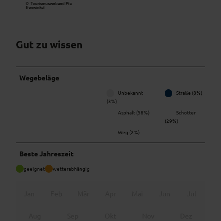
© Tourismusverband Pfa
ffenwinkel
Gut zu wissen
Wegebeläge
Unbekannt
Straße (8%)
(3%)
Asphalt (58%)
Schotter
(29%)
Weg (2%)
Beste Jahreszeit
geeignet
wetterabhängig
Jan
Feb
Mär
Apr
Mai
Jun
Jul
Aug
Sep
Okt
Nov
Dez