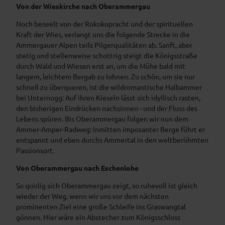
Von der Wieskirche nach Oberammergau
Noch beseelt von der Rokokopracht und der spirituellen
Kraft der Wies, verlangt uns die folgende Strecke in die
Ammergauer Alpen teils Pilgerqualitäten ab. Sanft, aber
stetig und stellenweise schottrig steigt die Königsstraße
durch Wald und Wiesen erst an, um die Mühe bald mit
langem, leichtem Bergab zu lohnen. Zu schön, um sie nur
schnell zu überqueren, ist die wildromantische Halbammer
bei Unternogg: Auf ihren Kieseln lässt sich idyllisch rasten,
den bisherigen Eindrücken nachsinnen - und der Fluss des
Lebens spüren. Bis Oberammergau folgen wir nun dem
Ammer-Amper-Radweg: Inmitten imposanter Berge führt er
entspannt und eben durchs Ammertal in den weltberühmten
Passionsort.
Von Oberammergau nach Eschenlohe
So quirlig sich Oberammergau zeigt, so ruhevoll ist gleich
wieder der Weg, wenn wir uns vor dem nächsten
prominenten Ziel eine große Schleife ins Graswangtal
gönnen. Hier wäre ein Abstecher zum Königsschloss