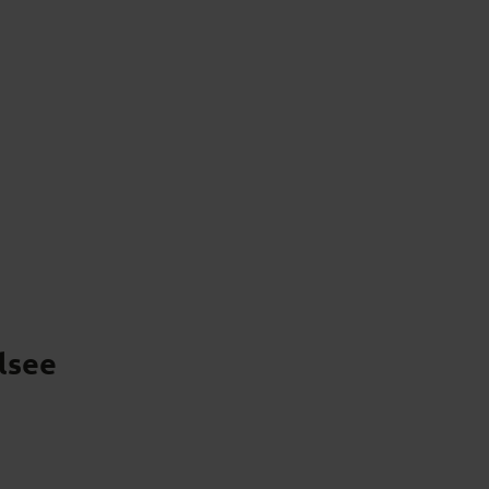
s
Kulturgenuss
Kulinarik & Regionales
lsee