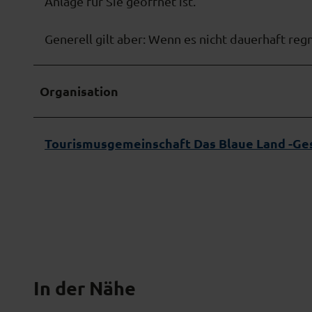
Anlage für Sie geöffnet ist.
i
e
Generell gilt aber: Wenn es nicht dauerhaft regn
d
e
n
Organisation
e
n
B
Tourismusgemeinschaft Das Blaue Land -Ges
a
h
n
e
n
@
S
In der Nähe
t
e