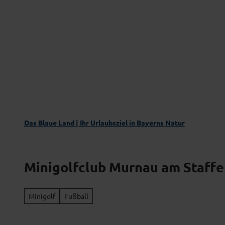
Z
Das Blaue Land entdecken
Aktivgenus
u
m
I
n
h
a
l
t
Das Blaue Land | Ihr Urlaubsziel in Bayerns Natur
Minigolfclub Murnau am Staffe
Minigolf
Fußball