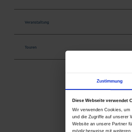
p
h
a
Veranstaltung
n
B
a
Touren
u
e
r
m
Zustimmung
e
i
Diese Webseite verwendet 
s
t
Wir verwenden Cookies, um I
und die Zugriffe auf unserer
e
Website an unsere Partner fü
r
möglicherweise mit weiteren