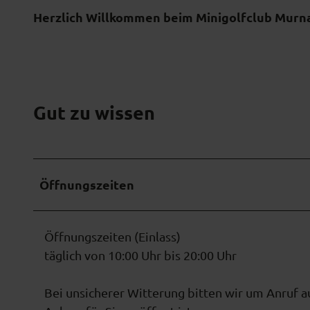
Herzlich Willkommen beim Minigolfclub Murna
f
a
n
l
a
Gut zu wissen
g
e
m
i
Öffnungszeiten
t
v
e
Öffnungszeiten (Einlass)
r
täglich von 10:00 Uhr bis 20:00 Uhr
s
c
Bei unsicherer Witterung bitten wir um Anruf au
h