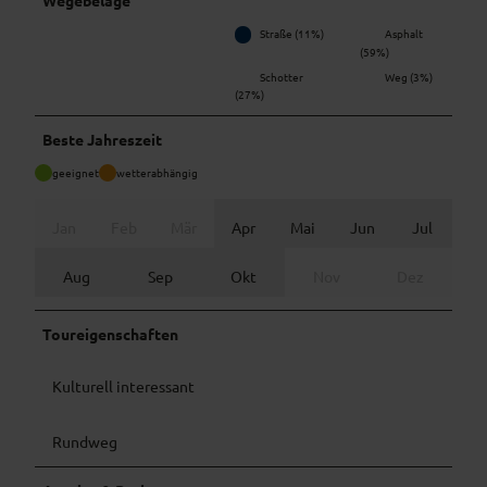
Straße (11%)
Asphalt
(59%)
Schotter
Weg (3%)
(27%)
Beste Jahreszeit
geeignet
wetterabhängig
Jan
Feb
Mär
Apr
Mai
Jun
Jul
Aug
Sep
Okt
Nov
Dez
Toureigenschaften
Kulturell interessant
Rundweg