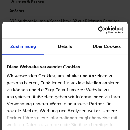
Anreise & Parken
Anfahrt
A95 Ausfahrt Murnau/Kochel bzw. B2 aus Richtung Garmisch-
Partenkirchen/Weilheim.
Parken
Zustimmung
Details
Über Cookies
Kostenlose Parkplätze P6 Weilheimer Str. 13, P5 Kellerstr. 1,
weitere Parkplätze siehe
https://www.tourismus.murnau.de/service/anreise-
Diese Webseite verwendet Cookies
mobilitaet
Wir verwenden Cookies, um Inhalte und Anzeigen zu
Öffentliche Verkehrsmittel
personalisieren, Funktionen für soziale Medien anbieten
zu können und die Zugriffe auf unserer Website zu
Werdenfels-Bahn bis Murnau
analysieren. Außerdem geben wir Informationen zu Ihrer
Verwendung unserer Website an unsere Partner für
Weitere Infos / Links
soziale Medien, Werbung und Analysen weiter. Unsere
Partner führen diese Informationen möglicherweise mit
Alle Touren sind
hier
zu finden.
weiteren Daten zusammen, die Sie ihnen bereitgestellt