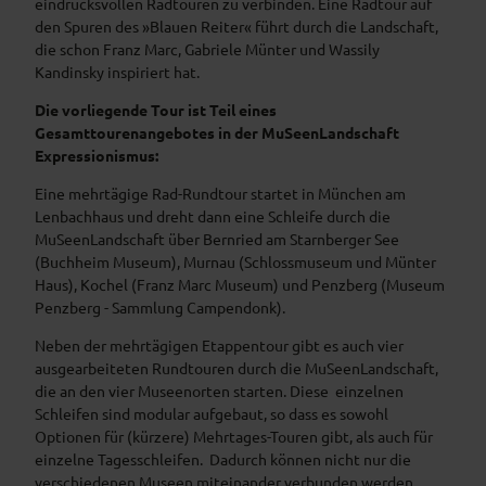
eindrucksvollen Radtouren zu verbinden. Eine Radtour auf
den Spuren des »Blauen Reiter« führt durch die Landschaft,
die schon Franz Marc, Gabriele Münter und Wassily
Kandinsky inspiriert hat.
Die vorliegende Tour ist Teil eines
Gesamttourenangebotes in der MuSeenLandschaft
Expressionismus:
Eine mehrtägige Rad-Rundtour startet in München am
Lenbachhaus und dreht dann eine Schleife durch die
MuSeenLandschaft über Bernried am Starnberger See
(Buchheim Museum), Murnau (Schlossmuseum und Münter
Haus), Kochel (Franz Marc Museum) und Penzberg (Museum
Penzberg - Sammlung Campendonk).
Neben der mehrtägigen Etappentour gibt es auch vier
ausgearbeiteten Rundtouren durch die MuSeenLandschaft,
die an den vier Museenorten starten. Diese einzelnen
Schleifen sind modular aufgebaut, so dass es sowohl
Optionen für (kürzere) Mehrtages-Touren gibt, als auch für
einzelne Tagesschleifen. Dadurch können nicht nur die
verschiedenen Museen miteinander verbunden werden,