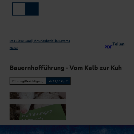
Z
u
Suche
Menü
m
I
n
h
a
Das Blaue Land | Ihr Urlaubsziel in Bayerns
Teilen
PDF
l
Natur
t
Bauernhofführung - Vom Kalb zur Kuh
Führung/Besichtigung
ab 11,00 € p.P.
P
X