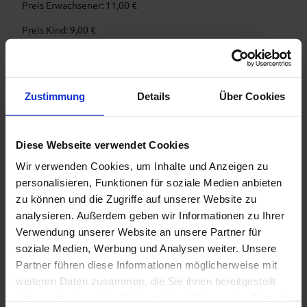
Preis Erwachsener: 11,00 €
Preis Kind: 9,00 €
Organisation
Tourismusgemeinschaft Das Blaue Land -Geschäftsstelle
Zustimmung
Details
Über Cookies
c/o Tourist-Information Murnau-
Diese Webseite verwendet Cookies
Wir verwenden Cookies, um Inhalte und Anzeigen zu
personalisieren, Funktionen für soziale Medien anbieten
In der Nähe
Auf der Karte anschauen
zu können und die Zugriffe auf unserer Website zu
analysieren. Außerdem geben wir Informationen zu Ihrer
Verwendung unserer Website an unsere Partner für
Veranstaltung
soziale Medien, Werbung und Analysen weiter. Unsere
Partner führen diese Informationen möglicherweise mit
Essen & Trinken
weiteren Daten zusammen, die Sie ihnen bereitgestellt
haben oder die sie im Rahmen Ihrer Nutzung der Dienste