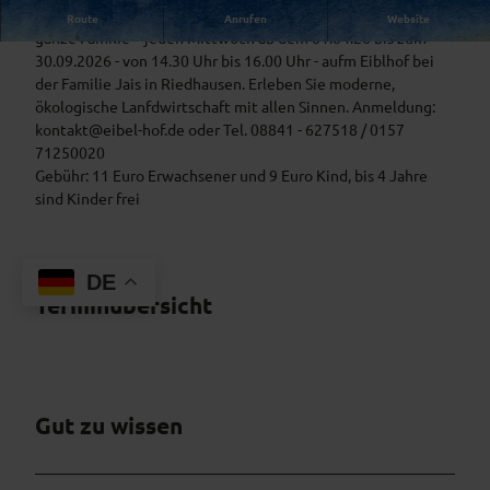
L
Bauernhofführung - Vom Kalb zur Kuh -Ein Ausflug für die
Route
Anrufen
Website
_
ganze Familie - jeden Mittwoch ab dem 01.04.26 bis zum
2
30.09.2026 - von 14.30 Uhr bis 16.00 Uhr - aufm Eiblhof bei
0
der Familie Jais in Riedhausen. Erleben Sie moderne,
2
ökologische Lanfdwirtschaft mit allen Sinnen. Anmeldung:
6
kontakt@eibel-hof.de oder Tel. 08841 - 627518 / 0157
0
71250020
3
Gebühr: 11 Euro Erwachsener und 9 Euro Kind, bis 4 Jahre
1
sind Kinder frei
6
_
1
DE
3
Terminübersicht
3
9
5
3
9
2
Gut zu wissen
8
(
0