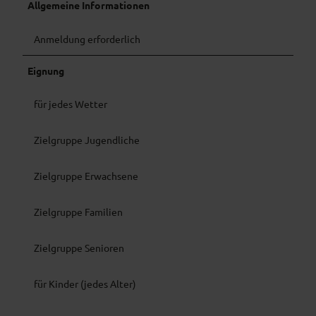
Allgemeine Informationen
0
2
Anmeldung erforderlich
)
.
Eignung
j
p
g
für jedes Wetter
Zielgruppe Jugendliche
Zielgruppe Erwachsene
Zielgruppe Familien
Zielgruppe Senioren
für Kinder (jedes Alter)