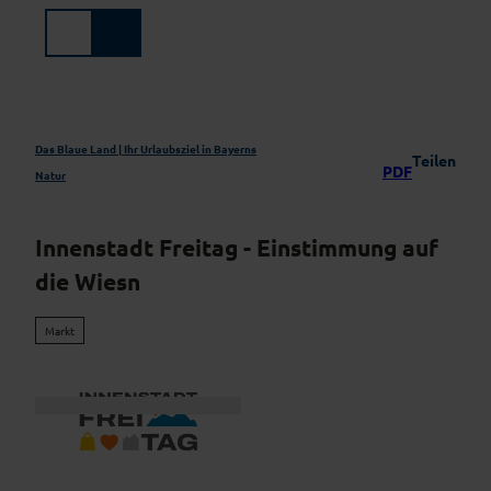
Z
u
Suche
Menü
m
I
n
h
a
Das Blaue Land | Ihr Urlaubsziel in Bayerns
Teilen
PDF
l
Natur
t
Innenstadt Freitag - Einstimmung auf
die Wiesn
Markt
L