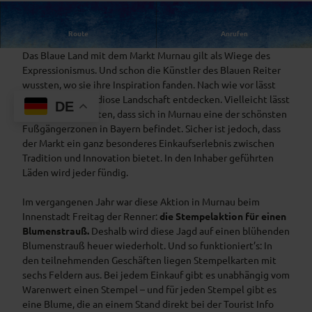
o
g
Sammle Deinen Blumenstrauß!
Route
Anrufen
o
-
Das Blaue Land mit dem Markt Murnau gilt als Wiege des
K
Expressionismus. Und schon die Künstler des Blauen Reiter
o
wussten, wo sie ihre Inspiration fanden. Nach wie vor lässt
n
sich hier die grandiose Landschaft entdecken. Vielleicht lässt
DE
s
sich auch behaupten, dass sich in Murnau eine der schönsten
e
Fußgängerzonen in Bayern befindet. Sicher ist jedoch, dass
n
der Markt ein ganz besonderes Einkaufserlebnis zwischen
s
Tradition und Innovation bietet. In den Inhaber geführten
-
Läden wird jeder fündig.
g
r
Im vergangenen Jahr war diese Aktion in Murnau beim
a
Innenstadt Freitag der Renner:
die Stempelaktion für einen
u
Blumenstrauß.
Deshalb wird diese Jagd auf einen blühenden
.
Blumenstrauß heuer wiederholt. Und so funktioniert’s: In
p
den teilnehmenden Geschäften liegen Stempelkarten mit
n
sechs Feldern aus. Bei jedem Einkauf gibt es unabhängig vom
g
Warenwert einen Stempel – und für jeden Stempel gibt es
eine Blume, die an einem Stand direkt bei der Tourist Info