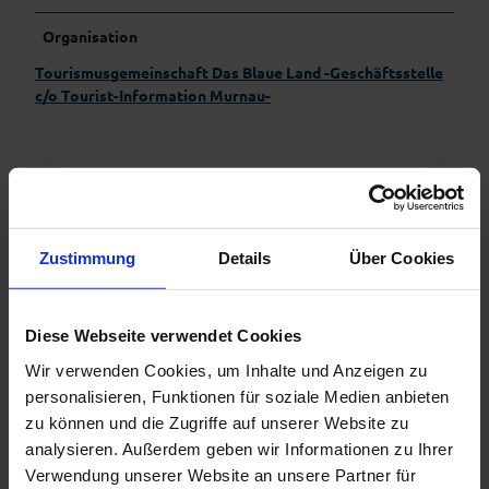
Organisation
Tourismusgemeinschaft Das Blaue Land -Geschäftsstelle
c/o Tourist-Information Murnau-
In der Nähe
Auf der Karte anschauen
Zustimmung
Details
Über Cookies
Veranstaltung
Diese Webseite verwendet Cookies
Essen & Trinken
Wir verwenden Cookies, um Inhalte und Anzeigen zu
personalisieren, Funktionen für soziale Medien anbieten
zu können und die Zugriffe auf unserer Website zu
analysieren. Außerdem geben wir Informationen zu Ihrer
Veranstaltungsort
Verwendung unserer Website an unsere Partner für