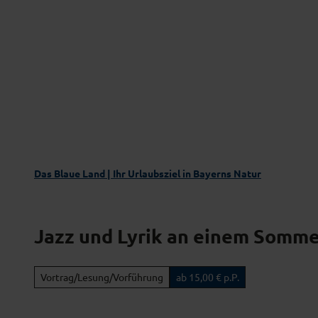
Z
Das Blaue Land entdecken
Aktivgenus
u
m
I
n
h
a
l
t
Das Blaue Land | Ihr Urlaubsziel in Bayerns Natur
Jazz und Lyrik an einem Somm
Vortrag/Lesung/Vorführung
ab 15,00 € p.P.