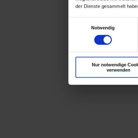
der Dienste gesammelt habe
E
Notwendig
i
n
w
i
l
Nur notwendige Cook
l
verwenden
i
g
u
n
g
s
a
u
s