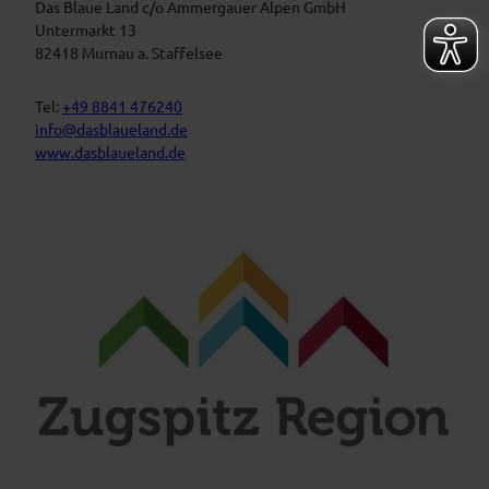
t
Das Blaue Land c/o Ammergauer Alpen GmbH
e
n
a
Untermarkt 13
L
l
82418 Murnau a. Staffelsee
a
t
n
d
u
Tel:
+49 8841 476240
n
info@dasblaueland.de
g
www.dasblaueland.de
e
n
F
Y
I
a
o
n
c
u
s
e
t
t
b
u
a
o
b
g
o
e
r
k
a
m