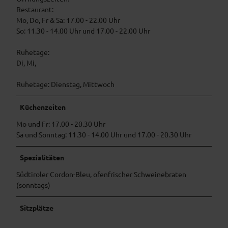
e
Restaurant:
r
Mo, Do, Fr & Sa: 17.00 - 22.00 Uhr
2
So: 11.30 - 14.00 Uhr und 17.00 - 22.00 Uhr
@
C
Ruhetage:
a
Di, Mi,
r
o
Ruhetage: Dienstag, Mittwoch
l
i
Küchenzeiten
n
Mo und Fr: 17.00 - 20.30 Uhr
a
Sa und Sonntag: 11.30 - 14.00 Uhr und 17.00 - 20.30 Uhr
H
o
p
Spezialitäten
e
Südtiroler Cordon-Bleu, ofenfrischer Schweinebraten
n
(sonntags)
.
J
Sitzplätze
P
G