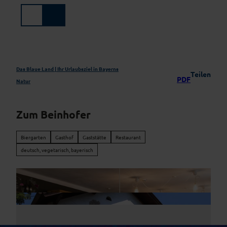
Z
u
Suche
Menü
m
I
n
h
a
Das Blaue Land | Ihr Urlaubsziel in Bayerns
Teilen
PDF
l
Natur
t
Zum Beinhofer
Biergarten
Gasthof
Gaststätte
Restaurant
deutsch, vegetarisch, bayerisch