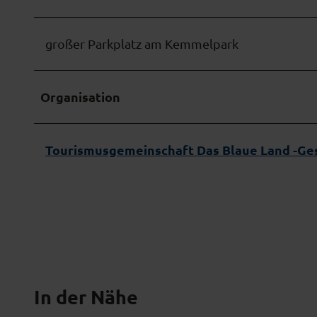
w
a
h
großer Parkplatz am Kemmelpark
l
Organisation
Tourismusgemeinschaft Das Blaue Land -Ges
In der Nähe