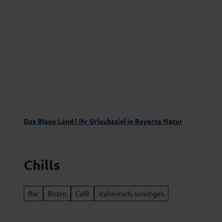
Z
Das Blaue Land entdecken
Aktivgenus
u
m
I
n
h
a
l
t
Das Blaue Land | Ihr Urlaubsziel in Bayerns Natur
Chills
Bar
Bistro
Café
italienisch, sonstiges