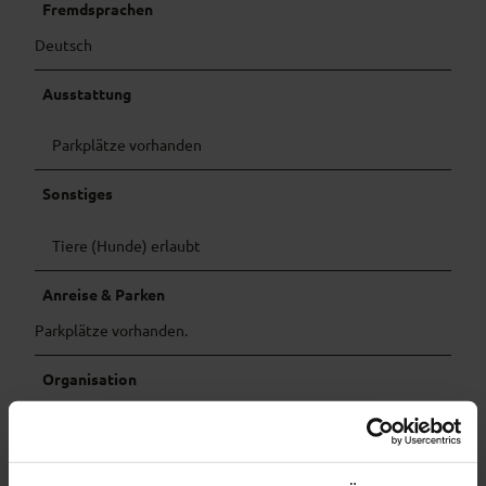
Fremdsprachen
Deutsch
Ausstattung
Parkplätze vorhanden
Sonstiges
Tiere (Hunde) erlaubt
Anreise & Parken
Parkplätze vorhanden.
Organisation
Tourismusgemeinschaft Das Blaue Land -Geschäftsstelle
c/o Tourist-Information Murnau-