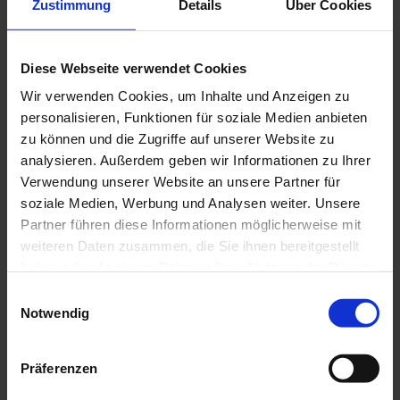
Zustimmung
Details
Über Cookies
In der Nähe
Auf der Karte anschauen
Diese Webseite verwendet Cookies
Wir verwenden Cookies, um Inhalte und Anzeigen zu
personalisieren, Funktionen für soziale Medien anbieten
Veranstaltung
zu können und die Zugriffe auf unserer Website zu
analysieren. Außerdem geben wir Informationen zu Ihrer
Sehenswertes
Verwendung unserer Website an unsere Partner für
soziale Medien, Werbung und Analysen weiter. Unsere
Partner führen diese Informationen möglicherweise mit
Touren
weiteren Daten zusammen, die Sie ihnen bereitgestellt
haben oder die sie im Rahmen Ihrer Nutzung der Dienste
gesammelt haben.
E
Pächter/Betreiber
Notwendig
i
n
Natascha Schuster
Burgweg 41
w
Präferenzen
82418
Seehausen a. Staffelsee
i
+49 8841 / 9434