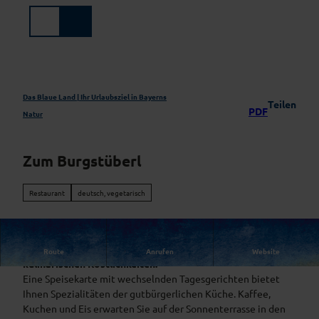
Z
u
Suche
Menü
m
I
n
h
a
Das Blaue Land | Ihr Urlaubsziel in Bayerns
Teilen
PDF
l
Natur
t
Zum Burgstüberl
Restaurant
deutsch, vegetarisch
Auf der Halbinsel Burg verwöhnt Sie das Burgstüberl mit
Route
Anrufen
Website
kulinarischen Köstlichkeiten.
Eine Speisekarte mit wechselnden Tagesgerichten bietet
Ihnen Spezialitäten der gutbürgerlichen Küche. Kaffee,
Kuchen und Eis erwarten Sie auf der Sonnenterrasse in den