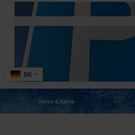
DE
© Zugspitz Region GmbH | KI-optimiert |
CC-BY-NC-ND
Fotos & Karte