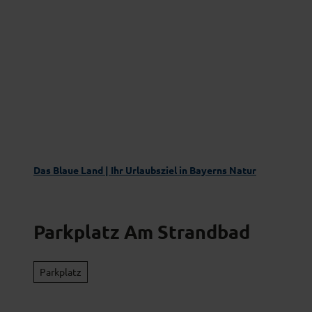
Z
Das Blaue Land entdecken
Aktivgenus
u
m
I
n
h
a
l
t
Das Blaue Land | Ihr Urlaubsziel in Bayerns Natur
Parkplatz Am Strandbad
Parkplatz