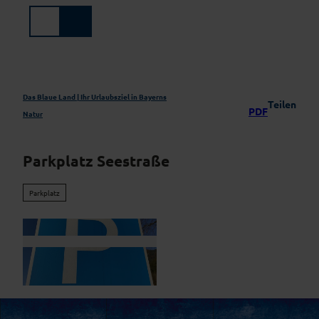
Z
u
Suche
Menü
m
I
n
h
a
Das Blaue Land | Ihr Urlaubsziel in Bayerns
Teilen
PDF
l
Natur
t
Parkplatz Seestraße
Parkplatz
© Zugspitz Region GmbH | KI-optimiert |
CC-BY-NC-ND