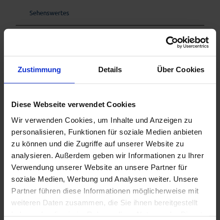
Sehenswertes
Touren
Zustimmung
Details
Über Cookies
Kontaktdaten
Gemeinde Seehausen am Staffelsee
Diese Webseite verwendet Cookies
Am Graswegerer 1
Wir verwenden Cookies, um Inhalte und Anzeigen zu
82418
Seehausen a. Staffelsee
personalisieren, Funktionen für soziale Medien anbieten
+49 8841/476240
zu können und die Zugriffe auf unserer Website zu
info@dasblaueland.de
analysieren. Außerdem geben wir Informationen zu Ihrer
Website
Verwendung unserer Website an unsere Partner für
soziale Medien, Werbung und Analysen weiter. Unsere
Anreise mit dem Auto
Partner führen diese Informationen möglicherweise mit
Anreise mit öffentlichen Verkehrsmitteln
weiteren Daten zusammen, die Sie ihnen bereitgestellt
haben oder die sie im Rahmen Ihrer Nutzung der Dienste