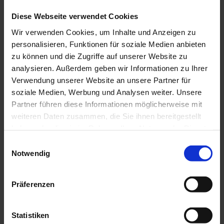
I
t
n
Diese Webseite verwendet Cookies
z
s
t
p
Wir verwenden Cookies, um Inhalte und Anzeigen zu
i
P
© Da
personalisieren, Funktionen für soziale Medien anbieten
s Bla
r
ue La
r
nd / T
a
zu können und die Zugriffe auf unserer Website zu
horst
t
en Gü
o
nther
analysieren. Außerdem geben wir Informationen zu Ihrer
i
t
s
o
Verwendung unserer Website an unsere Partner für
p
n
f
soziale Medien, Werbung und Analysen weiter. Unsere
e
ü
k
Partner führen diese Informationen möglicherweise mit
r
z
t
weiteren Daten zusammen, die Sie ihnen bereitgestellt
u
e
haben oder die sie im Rahmen Ihrer Nutzung der Dienste
H
b
a
gesammelt haben.
E
u
G
e
s
Notwendig
i
ä
s
e
V
s
t
n
o
t
e
w
r
Präferenzen
e
l
O
i
r
s
l
t
l
e
e
l
Statistiken
r
n