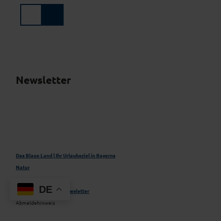
Z
u
Suche
Menü
m
I
n
h
a
l
Newsletter
t
Das Blaue Land | Ihr Urlaubsziel in Bayerns
Natur
DE
Kontakt & Service
Newsletter
Abmeldehinweis