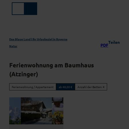
Z
u
Suche
Menü
m
I
n
h
a
Das Blaue Land | Ihr Urlaubsziel in Bayerns
Teilen
PDF
l
Natur
t
Ferienwohnung am Baumhaus
(Atzinger)
Ferienwohnung / Appartement
ab 48,00 €
Anzahl der Betten: 4
© Christian u. Silvie Atzinger