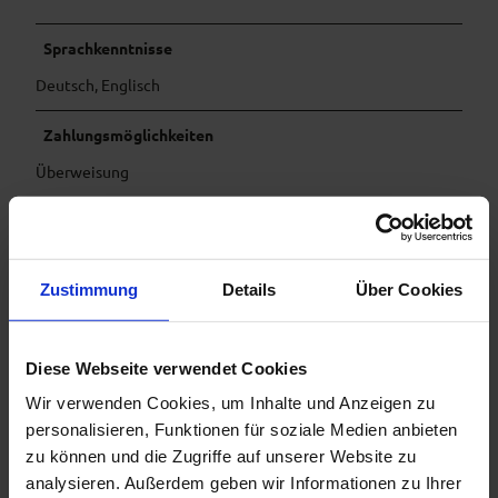
Sprachkenntnisse
Deutsch, Englisch
Zahlungsmöglichkeiten
Überweisung
Anreise & Parken
Anreise mit dem Auto
Anreise mit öffentlichen Verkehrsmitteln
Zustimmung
Details
Über Cookies
Weitere Infos
HS ab 7 Übernachtungen
Diese Webseite verwendet Cookies
NS ab 4 Übernachtungen
Wohnen auf Zeit - ( ermäßigt bei Buchungen ab 4 Wochen)
Wir verwenden Cookies, um Inhalte und Anzeigen zu
"Check in" Kühlschrank-Service, Gebühr 10.-€ (Kühlschrank
personalisieren, Funktionen für soziale Medien anbieten
mit Ihren Wunsch-Lebensmitteln befüllt,
zu können und die Zugriffe auf unserer Website zu
Abrechnung erfolgt mit Kassenbon)
analysieren. Außerdem geben wir Informationen zu Ihrer
Wir erheben eine Kaution von (100.-€) bar vor Ort, diese wird