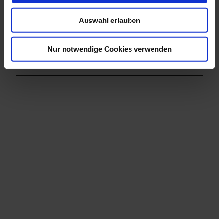
a
Veranstaltung
u
Auswahl erlauben
s
w
Sehenswertes
a
Nur notwendige Cookies verwenden
h
Touren
l