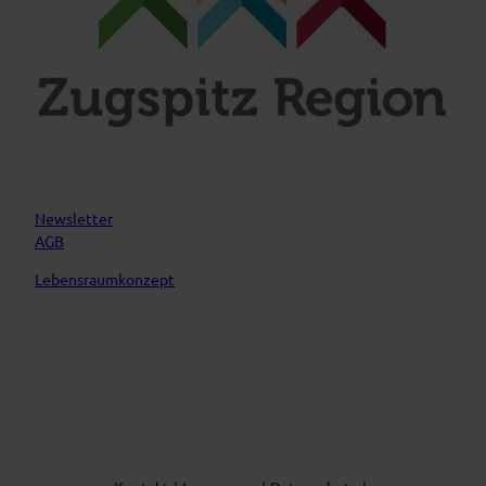
k
a
m
Newsletter
AGB
Lebensraumkonzept