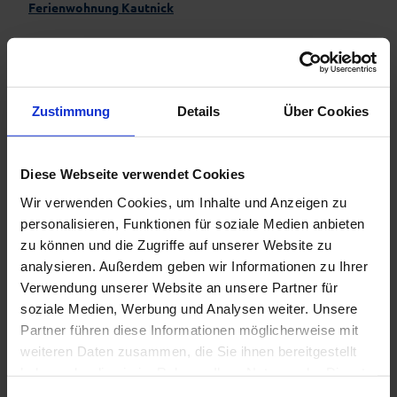
Ferienwohnung Kautnick
In der Nähe
Zustimmung
Details
Über Cookies
Auf der Karte anschauen
Diese Webseite verwendet Cookies
Veranstaltung
Wir verwenden Cookies, um Inhalte und Anzeigen zu
personalisieren, Funktionen für soziale Medien anbieten
Sehenswertes
zu können und die Zugriffe auf unserer Website zu
analysieren. Außerdem geben wir Informationen zu Ihrer
Touren
Verwendung unserer Website an unsere Partner für
soziale Medien, Werbung und Analysen weiter. Unsere
Partner führen diese Informationen möglicherweise mit
weiteren Daten zusammen, die Sie ihnen bereitgestellt
haben oder die sie im Rahmen Ihrer Nutzung der Dienste
gesammelt haben.