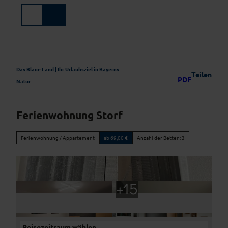
Z
u
Suche
Menü
m
I
n
h
a
Das Blaue Land | Ihr Urlaubsziel in Bayerns
Teilen
PDF
l
Natur
t
Ferienwohnung Storf
Ferienwohnung / Appartement
ab 69,00 €
Anzahl der Betten: 3
Reisezeitraum wählen