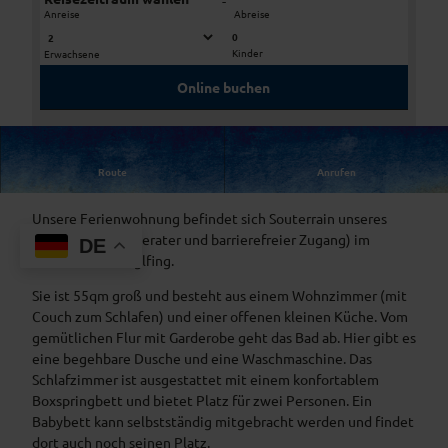
-
Anreise
Abreise
0
Kinder
Erwachsene
S
S
c
c
Online buchen
h
h
l
l
a
a
W
f
f
Route
Anrufen
i
Willkommen in der Kings&Queens-Lounge!
z
z
l
i
i
Unsere Ferienwohnung befindet sich Souterrain unseres
l
m
m
Wohnhauses (seperater und barrierefreier Zugang) im
k
DE
m
m
beschaulichen Eglfing.
o
e
e
m
r
r
Sie ist 55qm groß und besteht aus einem Wohnzimmer (mit
m
1
2
Couch zum Schlafen) und einer offenen kleinen Küche. Vom
e
gemütlichen Flur mit Garderobe geht das Bad ab. Hier gibt es
n
eine begehbare Dusche und eine Waschmaschine. Das
Schlafzimmer ist ausgestattet mit einem konfortablem
Boxspringbett und bietet Platz für zwei Personen. Ein
Babybett kann selbstständig mitgebracht werden und findet
dort auch noch seinen Platz.