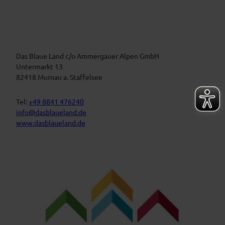
e
i
r
m
a
B
n
l
a
s
u
t
Das Blaue Land c/o Ammergauer Alpen GmbH
e
n
a
Untermarkt 13
L
l
82418 Murnau a. Staffelsee
a
t
n
d
u
Tel:
+49 8841 476240
n
info@dasblaueland.de
g
www.dasblaueland.de
e
n
F
Y
I
a
o
n
c
u
s
e
t
t
b
u
a
o
b
g
o
e
r
k
a
m