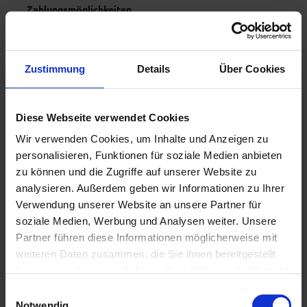
Zahlungsmöglichkeiten
Überweisung
Anreise & Parken
Zustimmung
Details
Über Cookies
Anreise mit dem Auto
Anreise mit öffentlichen Verkehrsmitteln
Weitere Infos
Diese Webseite verwendet Cookies
Übernachten kann man bei uns ganzjährig.
Wir verwenden Cookies, um Inhalte und Anzeigen zu
Pro Wohneinheit nehmen wir 69€ die Nacht. Die
personalisieren, Funktionen für soziale Medien anbieten
Mindestbuchung beträgt aber zwei Nächte.
zu können und die Zugriffe auf unserer Website zu
Außerdem berechnen wir einmalig eine
analysieren. Außerdem geben wir Informationen zu Ihrer
Reinigungspauschale von 50€
Verwendung unserer Website an unsere Partner für
soziale Medien, Werbung und Analysen weiter. Unsere
Check-In: 15:00 -21:00 Uhr (individuelle Zeiten nach
Partner führen diese Informationen möglicherweise mit
Absprache möglich)
Check-Out: 10:00 - 11:00 Uhr (individuelle Zeiten nach
weiteren Daten zusammen, die Sie ihnen bereitgestellt
Absprache möglich)
haben oder die sie im Rahmen Ihrer Nutzung der Dienste
Bei Ankunft erfolgt die Schlüsselübergabe und eine kleine
gesammelt haben.
E
Einführung.
Notwendig