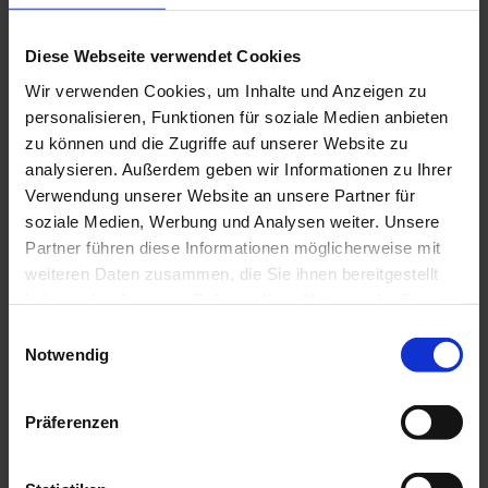
Anreise mit dem Auto
Anreise mit öffentlichen Verkehrsmitteln
Diese Webseite verwendet Cookies
Dokumente
Wir verwenden Cookies, um Inhalte und Anzeigen zu
AGBs Gästezimmer Metz
personalisieren, Funktionen für soziale Medien anbieten
zu können und die Zugriffe auf unserer Website zu
Ansprechpartner:in
analysieren. Außerdem geben wir Informationen zu Ihrer
Regina Metz
Verwendung unserer Website an unsere Partner für
soziale Medien, Werbung und Analysen weiter. Unsere
Partner führen diese Informationen möglicherweise mit
weiteren Daten zusammen, die Sie ihnen bereitgestellt
haben oder die sie im Rahmen Ihrer Nutzung der Dienste
In der Nähe
Auf der Karte anschauen
gesammelt haben.
E
Notwendig
i
n
Veranstaltung
w
Präferenzen
i
Sehenswertes
l