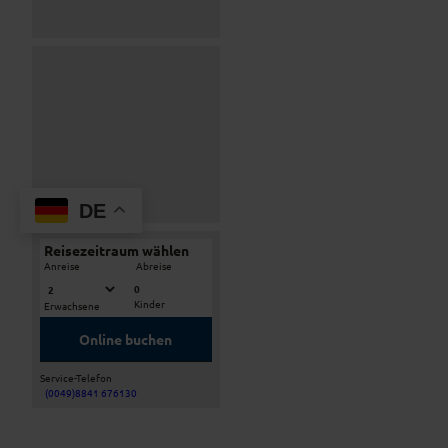
f
e
n
t
h
a
l
t
s
r
DE
a
u
Reisezeitraum wählen
-
m
Anreise
Abreise
0
Kinder
Erwachsene
Online buchen
Service-Telefon
(0049)8841 676130