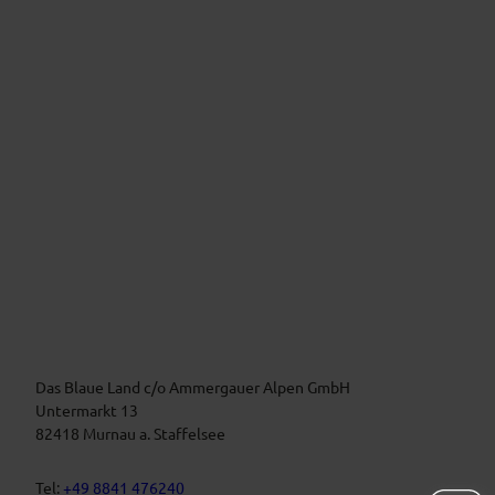
r
s
l
t
e
e
r
n
v
!
i
c
e
V
e
i
r
m
a
B
n
l
a
s
u
t
Das Blaue Land c/o Ammergauer Alpen GmbH
e
n
a
Untermarkt 13
L
l
82418 Murnau a. Staffelsee
a
t
n
d
u
Tel:
+49 8841 476240