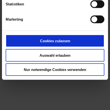
l
Statistiken
i
Touren
g
Marketing
u
n
g
s
Cookies zulassen
a
u
Auswahl erlauben
s
w
a
Nur notwendige Cookies verwenden
h
l