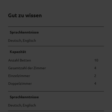
5
3
Gut zu wissen
Sprachkenntnisse
Deutsch, Englisch
Kapazität
Anzahl Betten
10
Gesamtzahl der Zimmer
4
Einzelzimmer
2
Doppelzimmer
4
Sprachkenntnisse
Deutsch, Englisch