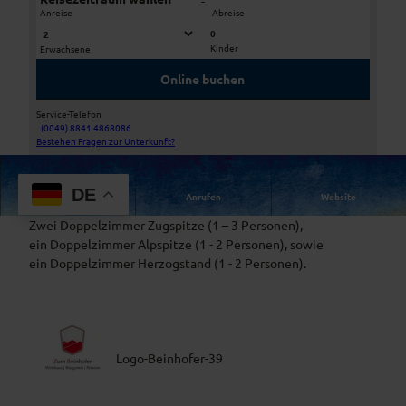
-
Anreise
Abreise
0
Kinder
Erwachsene
b
b
e
e
Online buchen
i
i
n
n
Service-Telefon
h
h
(0049) 8841 4868086
b
Bestehen Fragen zur Unterkunft?
o
o
e
f
f
i
e
e
DE
Route
Anrufen
Website
n
r
r
Unser Haus verfügt über 4 Fremdenzimmer.
h
-
-
Zwei Doppelzimmer Zugspitze (1 – 3 Personen),
o
8
8
ein Doppelzimmer Alpspitze (1 - 2 Personen), sowie
f
0
0
ein Doppelzimmer Herzogstand (1 - 2 Personen).
e
4
4
r
5
5
-
7
9
8
9
2
0
Logo-Beinhofer-39
4
5