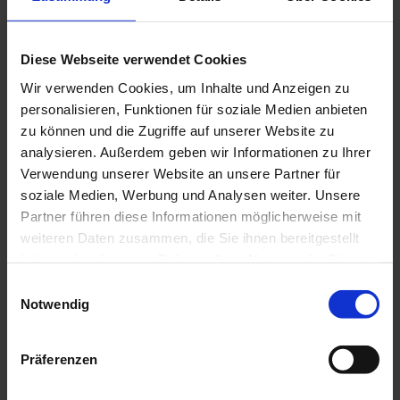
100m befindet sich der Gasthof zum Beinhofer auf der
rechten Seite. Der Check-In ist Do./Fr. von 16 - ca. 22 Uhr
möglich. Sa./So. & Feiertags von 11 - 14 Uhr, sowie von 16 - ca.
Diese Webseite verwendet Cookies
22 Uhr. Auch außerhalb dieser Zeiten resp. an unseren
Ruhetagen ist Ihr Check-In möglich. Bitte kontaktieren Sie
Wir verwenden Cookies, um Inhalte und Anzeigen zu
uns hierzu vorab.
personalisieren, Funktionen für soziale Medien anbieten
zu können und die Zugriffe auf unserer Website zu
Ansprechpartner:in
analysieren. Außerdem geben wir Informationen zu Ihrer
Verwendung unserer Website an unsere Partner für
Heinlein & Heinlein GbR
soziale Medien, Werbung und Analysen weiter. Unsere
Partner führen diese Informationen möglicherweise mit
weiteren Daten zusammen, die Sie ihnen bereitgestellt
haben oder die sie im Rahmen Ihrer Nutzung der Dienste
In der Nähe
gesammelt haben.
Auf der Karte anschauen
E
Notwendig
i
n
Veranstaltung
w
Präferenzen
i
l
Sehenswertes