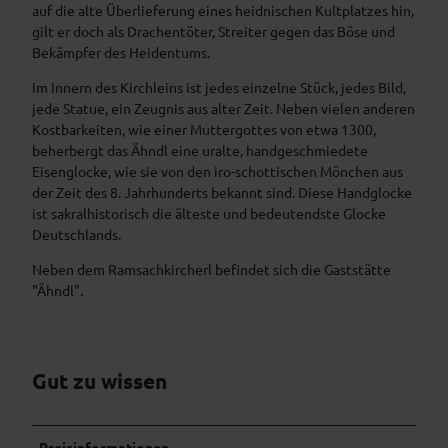
auf die alte Überlieferung eines heidnischen Kultplatzes hin,
gilt er doch als Drachentöter, Streiter gegen das Böse und
Bekämpfer des Heidentums.
Im Innern des Kirchleins ist jedes einzelne Stück, jedes Bild,
jede Statue, ein Zeugnis aus alter Zeit. Neben vielen anderen
Kostbarkeiten, wie einer Muttergottes von etwa 1300,
beherbergt das Ähndl eine uralte, handgeschmiedete
Eisenglocke, wie sie von den iro-schottischen Mönchen aus
der Zeit des 8. Jahrhunderts bekannt sind. Diese Handglocke
ist sakralhistorisch die älteste und bedeutendste Glocke
Deutschlands.
Neben dem Ramsachkircherl befindet sich die Gaststätte
"Ähndl".
Gut zu wissen
Preisinformationen