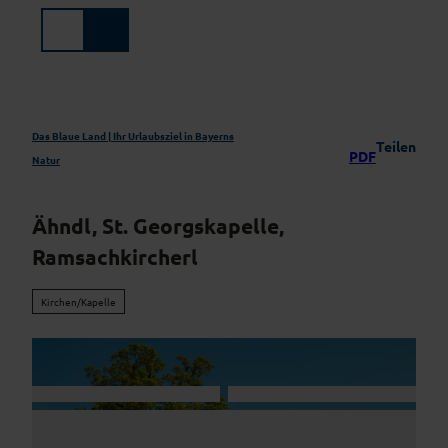
Z
u
Suche
Menü
m
I
n
h
a
Das Blaue Land | Ihr Urlaubsziel in Bayerns
Teilen
PDF
l
Natur
t
Ähndl, St. Georgskapelle,
Ramsachkircherl
Kirchen/Kapelle