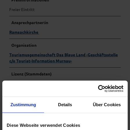
Freier Eintritt
Ansprechpartner:in
Ramsachkirche
Organisation
Tourismusgemeinschaft Das Blaue Land -Geschäftsstelle
c/o Tourist-Information Murnau-
Lizenz (Stammdaten)
Tourismusgemeinschaft Das Blaue Land -Geschäftsstelle
c/o Tourist-Information Murnau-
Zustimmung
Details
Über Cookies
Diese Webseite verwendet Cookies