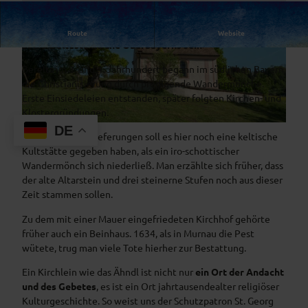
Das Ramsachkircherl, laut Volksmund
„Ähndl“
genannt,
Route
Website
soll die älteste Kirche Oberbayerns sein
Bereits im 3. und 4. Jahrhundert begann im südlichen Bayern
die Christianisierung durch predigende Wandermönche.
Erste Einsiedeleien entstanden, später folgten Kirchen- und
Klostergründungen.
DE
© Das Blaue Land / Thorsten Günthert |
CC0
Nach alten Überlieferungen soll es hier noch eine keltische
Kultstätte gegeben haben, als ein iro-schottischer
Wandermönch sich niederließ. Man erzählte sich früher, dass
der alte Altarstein und drei steinerne Stufen noch aus dieser
Zeit stammen sollen.
Zu dem mit einer Mauer eingefriedeten Kirchhof gehörte
früher auch ein Beinhaus. 1634, als in Murnau die Pest
wütete, trug man viele Tote hierher zur Bestattung.
Ein Kirchlein wie das Ähndl ist nicht nur
ein Ort der Andacht
und des Gebetes
, es ist ein Ort jahrtausendealter religiöser
Kulturgeschichte. So weist uns der Schutzpatron St. Georg