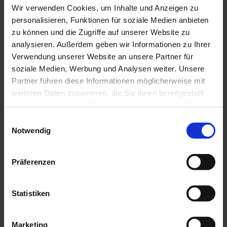
Wir verwenden Cookies, um Inhalte und Anzeigen zu
In der Nähe
Auf der Karte anschauen
personalisieren, Funktionen für soziale Medien anbieten
zu können und die Zugriffe auf unserer Website zu
analysieren. Außerdem geben wir Informationen zu Ihrer
Sehenswertes
Verwendung unserer Website an unsere Partner für
soziale Medien, Werbung und Analysen weiter. Unsere
Touren
Partner führen diese Informationen möglicherweise mit
weiteren Daten zusammen, die Sie ihnen bereitgestellt
haben oder die sie im Rahmen Ihrer Nutzung der Dienste
gesammelt haben.
E
Kontaktdaten
Notwendig
i
Ramsach 2
n
82418
Murnau a. Staffelsee
w
Präferenzen
Website
i
l
Anreise mit dem Auto
l
Statistiken
Anreise mit öffentlichen Verkehrsmitteln
i
g
Marketing