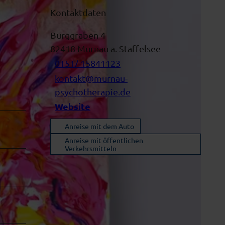
Kontaktdaten
Burggraben 4
82418
Murnau a. Staffelsee
0151/ 15841123
kontakt@murnau-
psychotherapie.de
Website
Anreise mit dem Auto
Anreise mit öffentlichen
Verkehrsmitteln