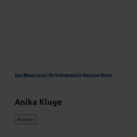
Z
Das Blaue Land entdecken
Aktivgenus
u
m
I
n
h
a
l
t
Das Blaue Land | Ihr Urlaubsziel in Bayerns Natur
Anika Kluge
Künstler