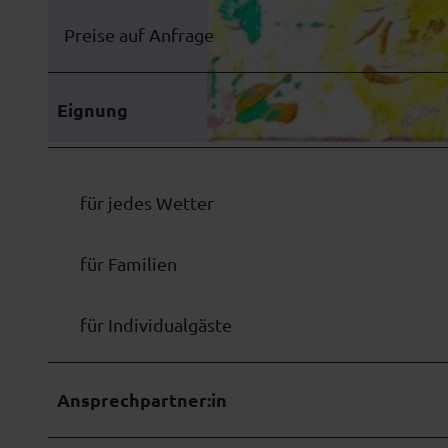
Preise auf Anfrage
© Anika Kluge
Eignung
© Anika Kluge
für jedes Wetter
für Familien
für Individualgäste
Ansprechpartner:in