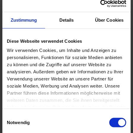
Kontaktdaten
Pollinger Eismanufaktur
Zustimmung
Details
Über Cookies
Kemmelallee 1
82418
Murnau a. Staffelsee
+49 881/41859160
Diese Webseite verwendet Cookies
info@pollinger-eismanufaktur.de
Wir verwenden Cookies, um Inhalte und Anzeigen zu
Website
personalisieren, Funktionen für soziale Medien anbieten
zu können und die Zugriffe auf unserer Website zu
Anreise mit dem Auto
analysieren. Außerdem geben wir Informationen zu Ihrer
Anreise mit öffentlichen Verkehrsmitteln
Verwendung unserer Website an unsere Partner für
soziale Medien, Werbung und Analysen weiter. Unsere
Partner führen diese Informationen möglicherweise mit
weiteren Daten zusammen, die Sie ihnen bereitgestellt
haben oder die sie im Rahmen Ihrer Nutzung der Dienste
gesammelt haben.
E
Notwendig
i
n