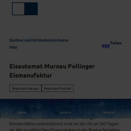
Z
u
Suche
Menü
m
I
n
h
a
Das Blaue Land | Ihr Urlaubsziel in Bayerns
Teilen
PDF
l
Natur
t
Eisautomat Murnau Pollinger
Eismanufaktur
Regionale Erzeuger
Regionale Produkte
Eismanufaktur Polling - Standort Murnau
Route
Anrufen
Website
Anders als üblich lässt sich das Eis der Pollinger
Eismanufaktur unkompliziert rund um die Uhr an 365 Tagen
im Jahr in zahlreichen Eisautomaten in der Region beziehen.