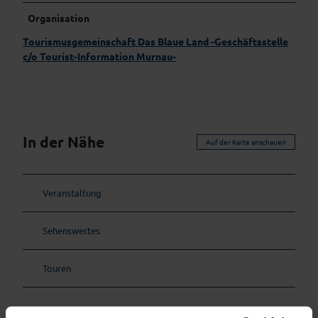
Organisation
Tourismusgemeinschaft Das Blaue Land -Geschäftsstelle
c/o Tourist-Information Murnau-
In der Nähe
Auf der Karte anschauen
Veranstaltung
Sehenswertes
Touren