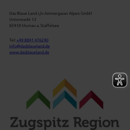
n
l
a
s
u
t
Das Blaue Land c/o Ammergauer Alpen GmbH
e
n
a
Untermarkt 13
L
l
82418 Murnau a. Staffelsee
a
t
n
d
u
Tel:
+49 8841 476240
n
info@dasblaueland.de
g
www.dasblaueland.de
e
n
F
Y
I
a
o
n
c
u
s
e
t
t
b
u
a
o
b
g
o
e
r
k
a
m