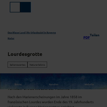
Z
u
Suche
Menü
m
I
n
h
a
Das Blaue Land | Ihr Urlaubsziel in Bayerns
Teilen
PDF
l
Natur
t
Lourdesgrotte
Sehenswertes
Naturerlebnis
Im Jahre 1892 stifteten Anton und Therese Mayr diese
Route
Anrufen
Website
Tuffstein-Grotte mit Lourdes-Madonna
Nach den Marienerscheinungen im Jahre 1858 im
französischen Lourdes wurden Ende des 19. Jahrhunderts
vielerorts in Europa Mariengrotten errichtet.