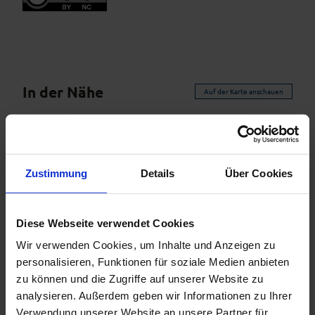
In der Nähe
Auf der Karte anschauen
Veranstaltung
Zustimmung
Details
Über Cookies
Sehenswertes
Touren
Diese Webseite verwendet Cookies
Wir verwenden Cookies, um Inhalte und Anzeigen zu
personalisieren, Funktionen für soziale Medien anbieten
zu können und die Zugriffe auf unserer Website zu
Kontaktdaten
analysieren. Außerdem geben wir Informationen zu Ihrer
Stocket
Verwendung unserer Website an unsere Partner für