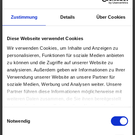
Sehenswertes
Zustimmung
Details
Über Cookies
Kontaktdaten
Diese Webseite verwendet Cookies
Rathausplatz 1
Wir verwenden Cookies, um Inhalte und Anzeigen zu
82467
Garmisch-Partenkirchen
personalisieren, Funktionen für soziale Medien anbieten
Anreise mit dem Auto
zu können und die Zugriffe auf unserer Website zu
Anreise mit öffentlichen Verkehrsmitteln
analysieren. Außerdem geben wir Informationen zu Ihrer
Verwendung unserer Website an unsere Partner für
soziale Medien, Werbung und Analysen weiter. Unsere
Partner führen diese Informationen möglicherweise mit
weiteren Daten zusammen, die Sie ihnen bereitgestellt
haben oder die sie im Rahmen Ihrer Nutzung der Dienste
gesammelt haben.
E
Notwendig
i
n