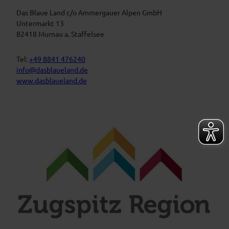
s
u
t
Das Blaue Land c/o Ammergauer Alpen GmbH
e
n
a
Untermarkt 13
L
l
82418 Murnau a. Staffelsee
a
t
n
d
u
Tel:
+49 8841 476240
n
info@dasblaueland.de
g
www.dasblaueland.de
e
n
F
Y
I
a
o
n
c
u
s
e
t
t
b
u
a
o
b
g
o
e
r
k
a
m