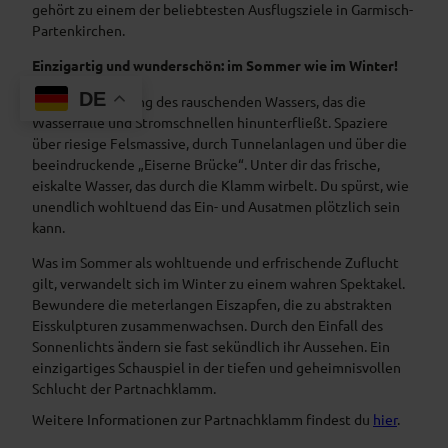
gehört zu einem der beliebtesten Ausflugsziele in Garmisch-
Partenkirchen.
Einzigartig und wunderschön: im Sommer wie im Winter!
DE
Lausche dem Klang des rauschenden Wassers, das die
Wasserfälle und Stromschnellen hinunterfließt. Spaziere
über riesige Felsmassive, durch Tunnelanlagen und über die
beeindruckende „Eiserne Brücke“. Unter dir das frische,
eiskalte Wasser, das durch die Klamm wirbelt. Du spürst, wie
unendlich wohltuend das Ein- und Ausatmen plötzlich sein
kann.
Was im Sommer als wohltuende und erfrischende Zuflucht
gilt, verwandelt sich im Winter zu einem wahren Spektakel.
Bewundere die meterlangen Eiszapfen, die zu abstrakten
Eisskulpturen zusammenwachsen. Durch den Einfall des
Sonnenlichts ändern sie fast sekündlich ihr Aussehen. Ein
einzigartiges Schauspiel in der tiefen und geheimnisvollen
Schlucht der Partnachklamm.
Weitere Informationen zur Partnachklamm findest du
hier
.