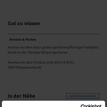
Gut zu wissen
Anreise & Parken
Anreise mit dem Auto: großer gebührenpflichtiger Parkplatz
direkt an der Olympia Skisprungschanze
Anreise mit dem Ortsbus: Linie #321 & #322
MVV Fahrplanauskunft
In der Nähe
Auf der Karte anschauen