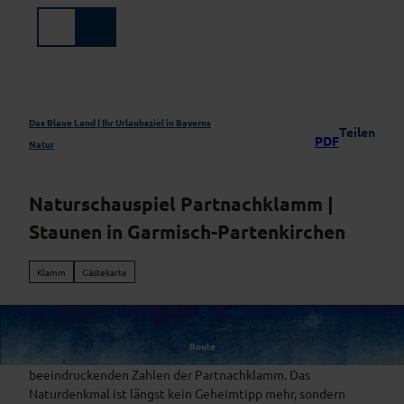
Z
u
Suche
Menü
m
I
n
h
a
Das Blaue Land | Ihr Urlaubsziel in Bayerns
Teilen
PDF
l
Natur
t
Naturschauspiel Partnachklamm |
Staunen in Garmisch-Partenkirchen
Klamm
Gästekarte
Route
699 Meter lang, 80 Meter tief, 10.000 Jahre alt – das sind die
beeindruckenden Zahlen der Partnachklamm. Das
Naturdenkmal ist längst kein Geheimtipp mehr, sondern