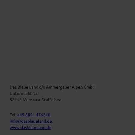
v
!
i
c
e
V
e
i
r
m
a
B
n
l
a
s
u
t
Das Blaue Land c/o Ammergauer Alpen GmbH
e
n
a
Untermarkt 13
L
l
82418 Murnau a. Staffelsee
a
t
n
d
u
Tel:
+49 8841 476240
n
info@dasblaueland.de
g
www.dasblaueland.de
e