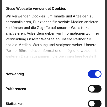
Anreise mit dem Auto
Diese Webseite verwendet Cookies
Anreise mit öffentlichen Verkehrsmitteln
Wir verwenden Cookies, um Inhalte und Anzeigen zu
personalisieren, Funktionen für soziale Medien anbieten
zu können und die Zugriffe auf unserer Website zu
analysieren. Außerdem geben wir Informationen zu Ihrer
Verwendung unserer Website an unsere Partner für
soziale Medien, Werbung und Analysen weiter. Unsere
Partner führen diese Informationen möglicherweise mit
weiteren Daten zusammen, die Sie ihnen bereitgestellt
haben oder die sie im Rahmen Ihrer Nutzung der Dienste
gesammelt haben.
E
Notwendig
i
n
w
Präferenzen
i
l
J
l
Statistiken