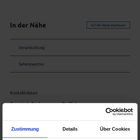
In der Nähe
Auf der Karte anschauen
Veranstaltung
Sehenswertes
Kontaktdaten
Gemeinde Seehausen am Staffelsee
Am Graswegerer 1
82418
Seehausen a. Staffelsee
info@dasblaueland.de
Zustimmung
Details
Über Cookies
Website