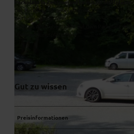
Parkplatz in Zentrumsnähe mit 60 Stellplätzen
Der Parkplatz ist gebührenfrei.
Zeitbegrenzung: Nein.
Darf das Auto über Nacht auf dem Parkplatz steh
Übernachtungsplatz: Nein
Gut zu wissen
Preisinformationen