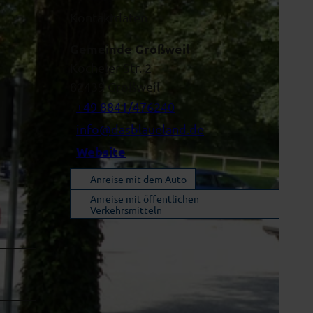
Kontaktdaten
Gemeinde Großweil
Kocheler Str. 2
82439
Großweil
+49 8841/476240
info@dasblaueland.de
Website
Anreise mit dem Auto
Anreise mit öffentlichen
Verkehrsmitteln