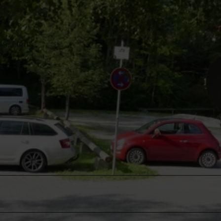
.
en? Nein.