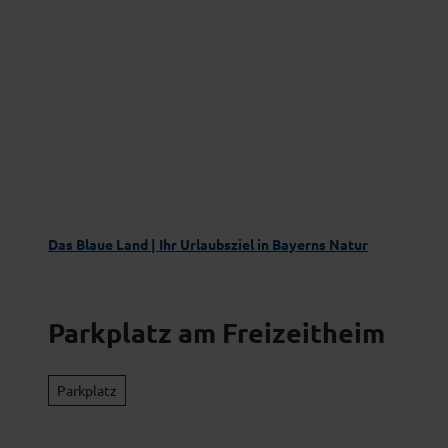
Z
Das Blaue Land entdecken
Aktivgenus
u
m
I
n
h
a
l
t
Das Blaue Land | Ihr Urlaubsziel in Bayerns Natur
Parkplatz am Freizeitheim
Parkplatz