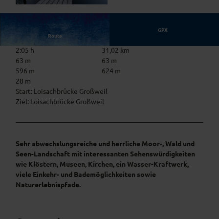
© Simon Bauer, Das Blaue Land / Simon Bauer
GPX
Route
2:05 h
31,02 km
63 m
63 m
596 m
624 m
28 m
Start: Loisachbrücke Großweil
Ziel: Loisachbrücke Großweil
Sehr abwechslungsreiche und herrliche Moor-, Wald und
Seen-Landschaft mit interessanten Sehenswürdigkeiten
wie Klöstern, Museen, Kirchen, ein Wasser-Kraftwerk,
viele Einkehr- und Bademöglichkeiten sowie
Naturerlebnispfade.