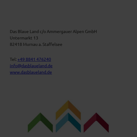
i
r
m
a
B
n
l
a
s
u
t
Das Blaue Land c/o Ammergauer Alpen GmbH
e
n
a
Untermarkt 13
L
l
82418 Murnau a. Staffelsee
a
t
n
d
u
Tel:
+49 8841 476240
n
info@dasblaueland.de
g
www.dasblaueland.de
e
n
F
Y
I
a
o
n
c
u
s
e
t
t
b
u
a
o
b
g
o
e
r
k
a
m