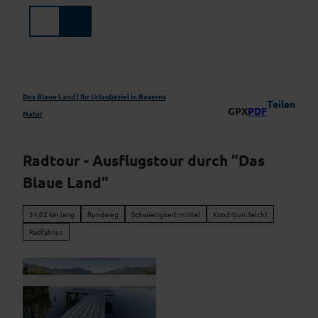
Z
u
Suche
Menü
m
I
n
h
a
Das Blaue Land | Ihr Urlaubsziel in Bayerns
Teilen
GPX
PDF
l
Natur
t
Radtour - Ausflugstour durch "Das
Blaue Land"
31,02 km lang
Rundweg
Schwierigkeit: mittel
Kondition: leicht
Radfahren