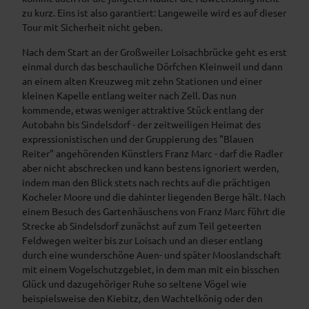
zu kurz. Eins ist also garantiert: Langeweile wird es auf dieser
Tour mit Sicherheit nicht geben.
Nach dem Start an der Großweiler Loisachbrücke geht es erst
einmal durch das beschauliche Dörfchen Kleinweil und dann
an einem alten Kreuzweg mit zehn Stationen und einer
kleinen Kapelle entlang weiter nach Zell. Das nun
kommende, etwas weniger attraktive Stück entlang der
Autobahn bis Sindelsdorf - der zeitweiligen Heimat des
expressionistischen und der Gruppierung des "Blauen
Reiter" angehörenden Künstlers Franz Marc - darf die Radler
aber nicht abschrecken und kann bestens ignoriert werden,
indem man den Blick stets nach rechts auf die prächtigen
Kocheler Moore und die dahinter liegenden Berge hält. Nach
einem Besuch des Gartenhäuschens von Franz Marc führt die
Strecke ab Sindelsdorf zunächst auf zum Teil geteerten
Feldwegen weiter bis zur Loisach und an dieser entlang
durch eine wunderschöne Auen- und später Mooslandschaft
mit einem Vogelschutzgebiet, in dem man mit ein bisschen
Glück und dazugehöriger Ruhe so seltene Vögel wie
beispielsweise den Kiebitz, den Wachtelkönig oder den