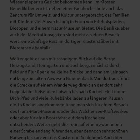
Wiesenpieper zu Gesicht bekommen kann. Im Kloster
Benediktbeuern ist neben einer Fachhochschule auch das
Zentrum für Umwelt- und Kultur untergebracht, das Familien
mit Kindern viel Abwechslung in Form von Erlebnispfaden,
Biotopen und einem Natur-Museum bietet. Die Basilika, aber
auch der Meditationsgarten sind mehr als einen Besuch
wert, eine zünftige Rast im dortigen Klosterstüberl mit
Biergarten ebenfalls.
Weiter geht es nun mit ständigem Blick auf die Berge
Herzogstand, Heimgarten und Jochberg, zunächst durch
Feld und Flur über eine kleine Brücke und dann am Lainbach
entlang zum alten Anwesen Brunnenbach. Von dort aus führt
die Strecke auf einem Wanderweg direkt an der dort sehr
träge dahin fließenden Loisach bis nach Kochel. Ein Trimm-
Dich-Pfad und viele Ruhebänke laden zu längeren Pausen
ein. In Kochel angekommen, kann man sich für einen Besuch
des Franz-Marc-Museums oder des Walchensee-Kraftwerkes
oder aber für eine Bootsfahrt auf dem Kochelsee
entscheiden. Weiter geht die Tour auf einem zwar neben
einer Straße entlang führenden, aber dennoch sehr schönen
Radweg bis kurz vor das Klosterdorf Schlehdorf. Auch hier