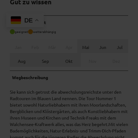
Gut zu wissen
DE
Beste Jahreszeit
geeignet
wetterabhängig
Jan
Feb
Mär
Apr
Mai
Jun
Jul
Aug
Sep
Okt
Nov
Dez
Wegbeschreibung
Sie kann sich getrost die abwechslungsreichste unter den
Radtouren im Blauen Land nennen. Die Tour Nummer 1
bietet sowohl Naturliebhabern mit ihren Moorlandschaften,
Bergblicken und Klöstergärten, als auch Kunstliebhabern mit
ihren Museen und Kirchen und Technik-Freaks mit dem
Walchensee-Kraftwerk alles, was das Herz begehrt.Mit vielen
Bademöglichkeiten, Natur-Erlebnis- und Trimm-Dich-Pfaden
kommt auch für die jüngeren Radler die Abwechslung nicht