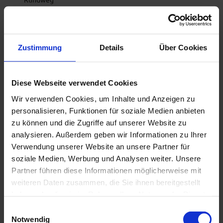
Anreise & Parken
Anfahrt
Zustimmung
Details
Über Cookies
Von München über die A95 sowie von Garmisch-
Partenkirchen kommend über die B2 und A95
Parken
Diese Webseite verwendet Cookies
Wanderparkplatz an der Loisachbrücke in Großweil
Wir verwenden Cookies, um Inhalte und Anzeigen zu
Öffentliche Verkehrsmittel
personalisieren, Funktionen für soziale Medien anbieten
Bushaltestelle: Großweil
zu können und die Zugriffe auf unserer Website zu
Buslinien:
analysieren. Außerdem geben wir Informationen zu Ihrer
9611 Kochel - Schlehdorf - Großweil - Ohlstadt - Murnau
Verwendung unserer Website an unsere Partner für
(Bemerkung: Das Freilichtmuseum Glentleiten wird nur von
soziale Medien, Werbung und Analysen weiter. Unsere
April bis Oktober bedient!)
Partner führen diese Informationen möglicherweise mit
9613 Penzberg - Benediktbeuern - Kochel - Schlehdorf
weiteren Daten zusammen, die Sie ihnen bereitgestellt
9617 Penzberg - Iffeldorf - Antdorf - Habach - Sindelsdorf -
Penzberg
haben oder die sie im Rahmen Ihrer Nutzung der Dienste
gesammelt haben.
E
Gäste der Region "Das Blaue Land" sowie der "Ammergauer
Notwendig
Alpen" nutzen mit der elektronischen Gästekarte bzw. der
i