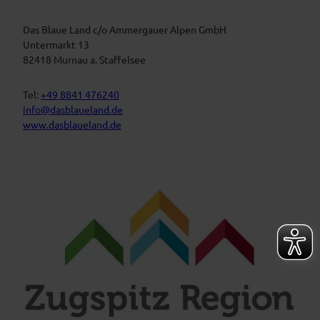
a
s
u
t
Das Blaue Land c/o Ammergauer Alpen GmbH
e
n
a
Untermarkt 13
L
l
82418 Murnau a. Staffelsee
a
t
n
d
u
Tel:
+49 8841 476240
n
info@dasblaueland.de
g
www.dasblaueland.de
e
n
F
Y
I
a
o
n
c
u
s
e
t
t
b
u
a
o
b
g
o
e
r
k
a
m