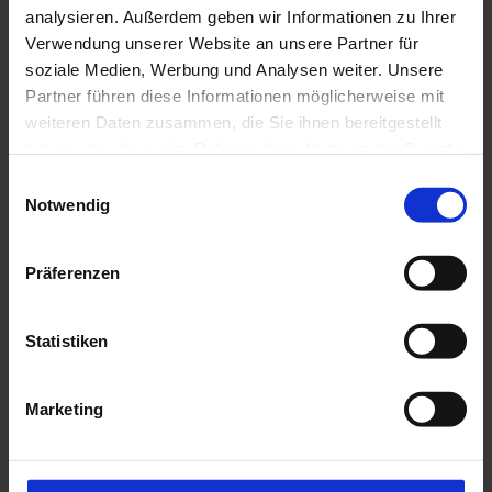
analysieren. Außerdem geben wir Informationen zu Ihrer
Verwendung unserer Website an unsere Partner für
soziale Medien, Werbung und Analysen weiter. Unsere
Partner führen diese Informationen möglicherweise mit
weiteren Daten zusammen, die Sie ihnen bereitgestellt
haben oder die sie im Rahmen Ihrer Nutzung der Dienste
gesammelt haben.
E
J
Notwendig
i
e
n
I
t
w
n
z
Präferenzen
s
i
t
p
i
l
P
© Da
s Bla
r
ue La
r
l
Statistiken
nd / T
a
horst
t
en Gü
o
i
nther
i
t
s
g
o
Marketing
p
n
u
f
e
ü
n
k
r
g
z
t
u