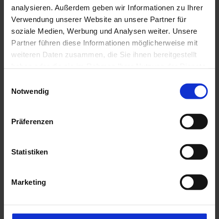
analysieren. Außerdem geben wir Informationen zu Ihrer
Verwendung unserer Website an unsere Partner für
soziale Medien, Werbung und Analysen weiter. Unsere
Partner führen diese Informationen möglicherweise mit
weiteren Daten zusammen, die Sie ihnen bereitgestellt
haben oder die sie im Rahmen Ihrer Nutzung der Dienste
gesammelt haben.
E
J
Notwendig
i
e
n
I
t
w
n
z
Präferenzen
s
i
t
p
i
l
P
© Da
s Bla
r
ue La
r
l
Statistiken
nd / T
a
horst
t
en Gü
o
i
nther
i
t
s
g
o
Marketing
p
n
u
f
e
ü
n
k
r
g
z
t
u