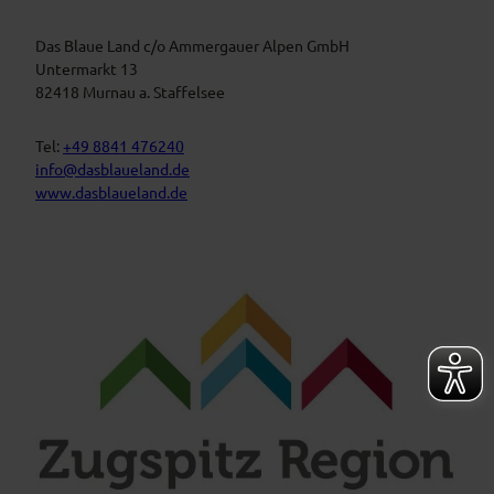
a
s
u
t
Das Blaue Land c/o Ammergauer Alpen GmbH
e
n
a
Untermarkt 13
L
l
82418 Murnau a. Staffelsee
a
t
n
d
u
Tel:
+49 8841 476240
n
info@dasblaueland.de
g
www.dasblaueland.de
e
n
F
Y
I
a
o
n
c
u
s
e
t
t
b
u
a
o
b
g
o
e
r
k
a
m