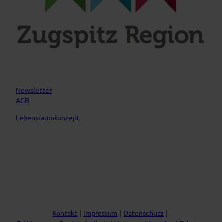
m
Newsletter
AGB
Lebensraumkonzept
Kontakt
Impressum
Datenschutz