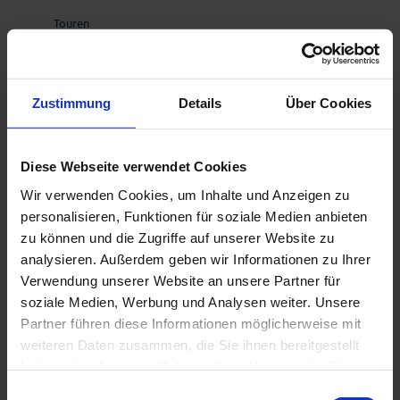
Touren
Zustimmung
Details
Über Cookies
Kontaktdaten
Gemeinde Spatzenhausen
Dorfstrasse 12
Diese Webseite verwendet Cookies
82447
Spatzenhausen
Wir verwenden Cookies, um Inhalte und Anzeigen zu
+49 8841/476240
personalisieren, Funktionen für soziale Medien anbieten
info@dasblaueland.de
zu können und die Zugriffe auf unserer Website zu
Website
analysieren. Außerdem geben wir Informationen zu Ihrer
Verwendung unserer Website an unsere Partner für
Anreise mit dem Auto
soziale Medien, Werbung und Analysen weiter. Unsere
Anreise mit öffentlichen Verkehrsmitteln
Partner führen diese Informationen möglicherweise mit
weiteren Daten zusammen, die Sie ihnen bereitgestellt
haben oder die sie im Rahmen Ihrer Nutzung der Dienste
gesammelt haben.
E