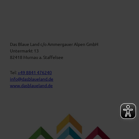
V
e
i
r
m
a
B
n
l
a
s
u
t
Das Blaue Land c/o Ammergauer Alpen GmbH
e
n
a
Untermarkt 13
L
l
82418 Murnau a. Staffelsee
a
t
n
d
u
Tel:
+49 8841 476240
n
info@dasblaueland.de
g
www.dasblaueland.de
e
n
F
Y
I
a
o
n
c
u
s
e
t
t
b
u
a
o
b
g
o
e
r
k
a