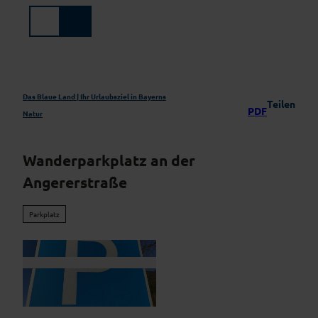
Z
u
Suche
Menü
m
I
n
h
a
Das Blaue Land | Ihr Urlaubsziel in Bayerns
Teilen
PDF
l
Natur
t
Wanderparkplatz an der
Angererstraße
Parkplatz
© Zugspitz Region GmbH | KI-optimiert |