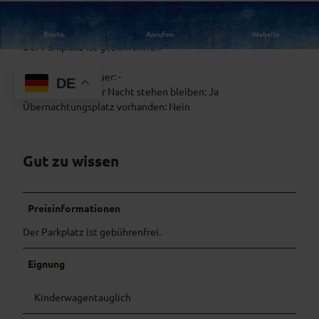
CC-BY-NC-ND
Wanderparkplatz am Ortsrand mit 50 Stellplätzen.
Route
Anrufen
Website
Der Parkplatz ist gebührenfrei.
Maximale Parkdauer: -
DE
Dürfen Autos über Nacht stehen bleiben: Ja
Übernachtungsplatz vorhanden: Nein
Gut zu wissen
Preisinformationen
Der Parkplatz ist gebührenfrei.
Eignung
Kinderwagentauglich