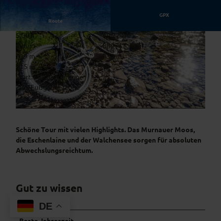
GPX
Route
5:00 h
49,22 km
906 m
889 m
619 m
934 m
315 m
Start: Fußgängerzone
Ziel: Fußgängerzone
© Simon Bauer, Das Blaue Land / Simon Bauer
© Simon Bauer, Das Blaue Land / Simon Bauer
Schöne Tour mit vielen Highlights. Das Murnauer Moos,
die Eschenlaine und der Walchensee sorgen für absoluten
Abwechslungsreichtum.
Gut zu wissen
DE
Beste Jahreszeit