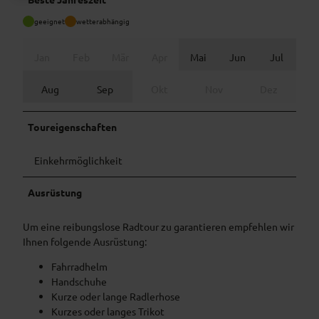
geeignet
wetterabhängig
Jan
Feb
Mär
Apr
Mai
Jun
Jul
Aug
Sep
Okt
Nov
Dez
Toureigenschaften
Einkehrmöglichkeit
Ausrüstung
Um eine reibungslose Radtour zu garantieren empfehlen wir
Ihnen folgende Ausrüstung:
Fahrradhelm
Handschuhe
Kurze oder lange Radlerhose
Kurzes oder langes Trikot