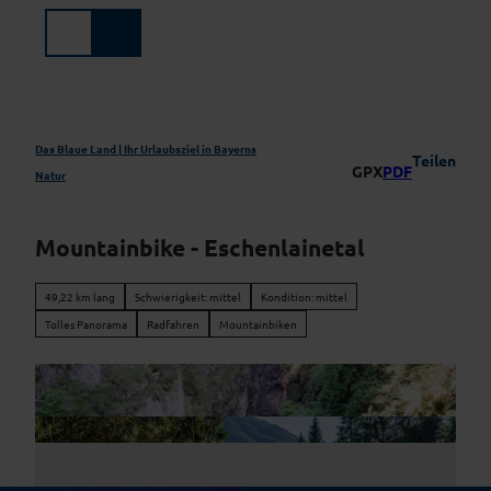
Z
u
Suche
Menü
m
I
n
h
a
Das Blaue Land | Ihr Urlaubsziel in Bayerns
Teilen
GPX
PDF
l
Natur
t
Mountainbike - Eschenlainetal
49,22 km lang
Schwierigkeit: mittel
Kondition: mittel
Tolles Panorama
Radfahren
Mountainbiken