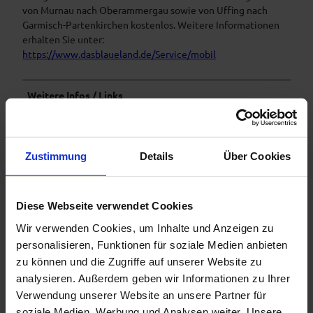
von Murnau nach Oberammergau sowie von Uffing nach
Garmisch-Partenkirchen kostenlos. Weitere Informationen
erhalten Sie unter:
https://www.dasblaueland.de/Service/mobil
Weitere Infos / Links
Unterkunft im Blauen Land finden
Prospekte bestellen
Zustimmung
Details
Über Cookies
Organisation
Diese Webseite verwendet Cookies
Naturpark Ammergauer Alpen e.V.
Wir verwenden Cookies, um Inhalte und Anzeigen zu
personalisieren, Funktionen für soziale Medien anbieten
Sicherheitshinweise
zu können und die Zugriffe auf unserer Website zu
analysieren. Außerdem geben wir Informationen zu Ihrer
Die Tour ist nach bestem Wissen zusammengestellt,
Verwendung unserer Website an unsere Partner für
eine
Gewähr für die Richtigkeit der Angaben wird nicht
gegeben
. Die
Befahrung erfolgt auf eigene Gefahr
und
soziale Medien, Werbung und Analysen weiter. Unsere