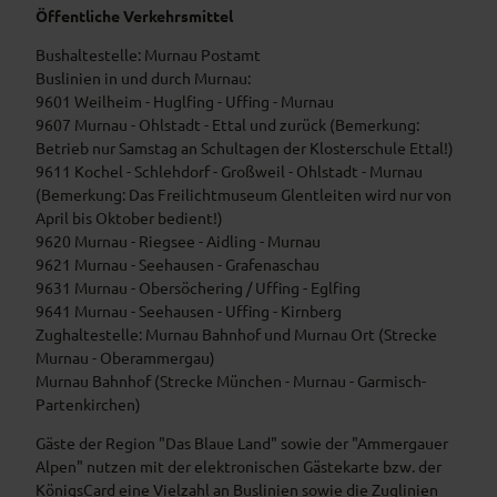
Öffentliche Verkehrsmittel
Bushaltestelle: Murnau Postamt
Buslinien in und durch Murnau:
9601 Weilheim - Huglfing - Uffing - Murnau
9607 Murnau - Ohlstadt - Ettal und zurück (Bemerkung:
Betrieb nur Samstag an Schultagen der Klosterschule Ettal!)
9611 Kochel - Schlehdorf - Großweil - Ohlstadt - Murnau
(Bemerkung: Das Freilichtmuseum Glentleiten wird nur von
April bis Oktober bedient!)
9620 Murnau - Riegsee - Aidling - Murnau
9621 Murnau - Seehausen - Grafenaschau
9631 Murnau - Obersöchering / Uffing - Eglfing
9641 Murnau - Seehausen - Uffing - Kirnberg
Zughaltestelle: Murnau Bahnhof und Murnau Ort (Strecke
Murnau - Oberammergau)
Murnau Bahnhof (Strecke München - Murnau - Garmisch-
Partenkirchen)
Gäste der Region "Das Blaue Land" sowie der "Ammergauer
Alpen" nutzen mit der elektronischen Gästekarte bzw. der
KönigsCard eine Vielzahl an Buslinien sowie die Zuglinien