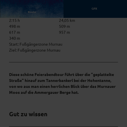
GPX
Route
2:15 h
24,05 km
498 m
509 m
617 m
957 m
340 m
Start: Fußgängerzone Murnau
Ziel: Fußgängerzone Murnau
Diese schöne Feierabendtour führt über die "geplattelte
Straße" hinauf zum Tannerbankerl bei der Hohentanne,
von wo aus man einen herrlichen Blick über das Murnauer
Moos auf die Ammergauer Berge hat.
Gut zu wissen