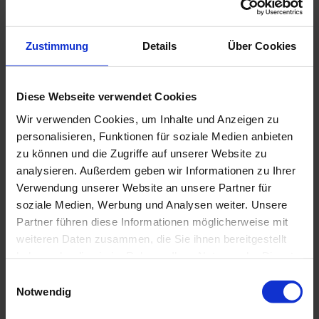
Murnau - Oberammergau)
Murnau Bahnhof (Strecke München - Murnau - Garmisch-
Partenkirchen)
Zustimmung
Details
Über Cookies
Gäste der Region "Das Blaue Land" sowie der "Ammergauer
Alpen" nutzen mit der elektronischen Gästekarte bzw. der
KönigsCard eine Vielzahl an Buslinien sowie die Zuglinien
Diese Webseite verwendet Cookies
von Murnau nach Oberammergau sowie von Uffing nach
Garmisch-Partenkirchen kostenlos. Weitere Informationen
Wir verwenden Cookies, um Inhalte und Anzeigen zu
erhalten Sie unter:
personalisieren, Funktionen für soziale Medien anbieten
https://www.dasblaueland.de/Service/mobi
l
zu können und die Zugriffe auf unserer Website zu
analysieren. Außerdem geben wir Informationen zu Ihrer
Verwendung unserer Website an unsere Partner für
Weitere Infos / Links
soziale Medien, Werbung und Analysen weiter. Unsere
Partner führen diese Informationen möglicherweise mit
Unterkunft im Blauen Land finden
weiteren Daten zusammen, die Sie ihnen bereitgestellt
Prospekte bestellen
haben oder die sie im Rahmen Ihrer Nutzung der Dienste
gesammelt haben.
E
Organisation
Notwendig
i
n
Naturpark Ammergauer Alpen e.V.