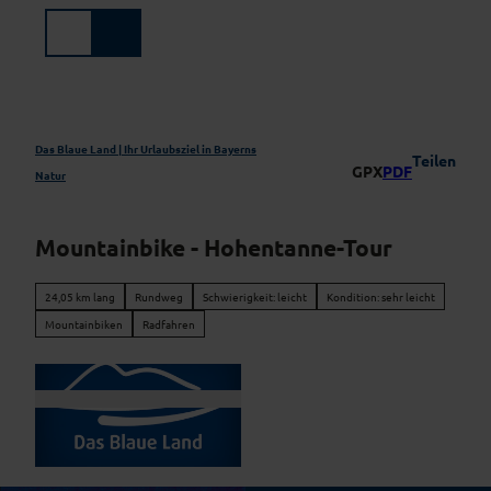
Z
u
Suche
Menü
m
I
n
h
a
Das Blaue Land | Ihr Urlaubsziel in Bayerns
Teilen
GPX
PDF
l
Natur
t
Mountainbike - Hohentanne-Tour
24,05 km lang
Rundweg
Schwierigkeit: leicht
Kondition: sehr leicht
Mountainbiken
Radfahren
© Simon Bauer, Das Blaue Land |
CC-BY-ND