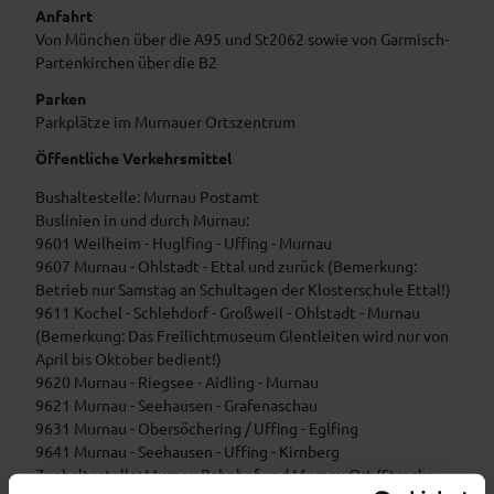
Anfahrt
Von München über die A95 und St2062 sowie von Garmisch-
Partenkirchen über die B2
Parken
Parkplätze im Murnauer Ortszentrum
Öffentliche Verkehrsmittel
Bushaltestelle: Murnau Postamt
Buslinien in und durch Murnau:
9601 Weilheim - Huglfing - Uffing - Murnau
9607 Murnau - Ohlstadt - Ettal und zurück (Bemerkung:
Betrieb nur Samstag an Schultagen der Klosterschule Ettal!)
9611 Kochel - Schlehdorf - Großweil - Ohlstadt - Murnau
(Bemerkung: Das Freilichtmuseum Glentleiten wird nur von
April bis Oktober bedient!)
9620 Murnau - Riegsee - Aidling - Murnau
9621 Murnau - Seehausen - Grafenaschau
9631 Murnau - Obersöchering / Uffing - Eglfing
9641 Murnau - Seehausen - Uffing - Kirnberg
Zughaltestelle: Murnau Bahnhof und Murnau Ort (Strecke