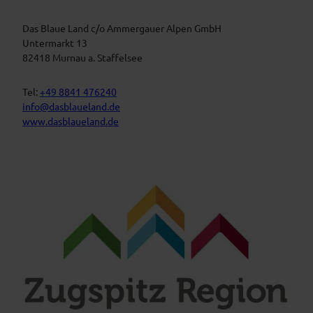
a
s
u
t
Das Blaue Land c/o Ammergauer Alpen GmbH
e
n
a
Untermarkt 13
L
l
82418 Murnau a. Staffelsee
a
t
n
d
u
Tel:
+49 8841 476240
n
info@dasblaueland.de
g
www.dasblaueland.de
e
n
F
Y
I
a
o
n
c
u
s
e
t
t
b
u
a
o
b
g
o
e
r
k
a
m