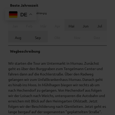
Beste Jahreszeit
geeignet
wetterabhängig
DE
Jan
Feb
Mär
Apr
Mai
Jun
Jul
Aug
Sep
Okt
Nov
Dez
Wegbeschreibung
Wir starten die Tour am Untermarkt in Murnau. Zunächst
geht es über den Burggraben zum Tengelmann Center und
fahren dann auf die Kochlerstraße. Über den Radweg
gelangen wir zum Unfallkrankenhaus Murnau. Danach geht
es hinab ins Moos. In Mühlhagen biegen wir rechts ab um
nach Hechendorf zu gelangen. Von Hechendorf aus folgen
wir der Loisach nach Weichs, unterqueren die Autobahn und
erreichen mit Blick auf den Heimgarten Ohlstadt. Jetzt
folgen wir der Beschilderung nach Glentleiten. Jetzt geht es
lange bergauf auf der sogenannten "geplattelten Straße".