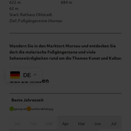
622 m
684 m
62 m
Start: Rathaus Ohlstadt
Ziel: Fußgängerzone Murnau
Wandern Sie in den Marktort Murnau und entdecken Sie
dort die malerische Fußgängerzone und viele
Sehenswürdigkeiten rund um die Themen Kunst und Kultur.
DE
Gut zu wissen
Beste Jahreszeit
geeignet
wetterabhängig
Jan
Feb
Mär
Apr
Mai
Jun
Jul