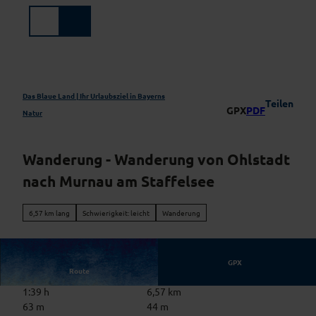
Z
u
Suche
Menü
m
I
n
h
a
Das Blaue Land | Ihr Urlaubsziel in Bayerns
Teilen
GPX
PDF
l
Natur
t
Wanderung - Wanderung von Ohlstadt
nach Murnau am Staffelsee
6,57 km lang
Schwierigkeit: leicht
Wanderung
GPX
Route
1:39 h
6,57 km
63 m
44 m