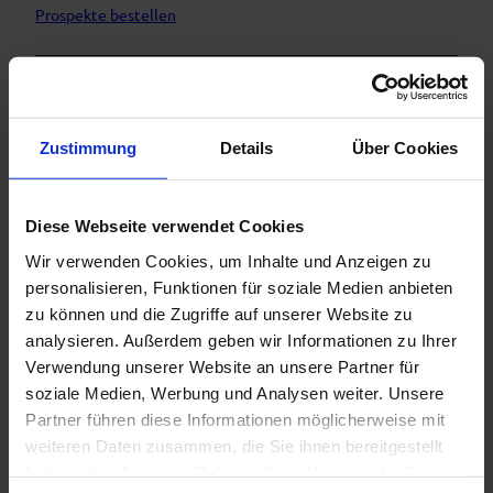
Prospekte bestellen
Organisation
Naturpark Ammergauer Alpen e.V.
Zustimmung
Details
Über Cookies
Sicherheitshinweise
Im Notfall verständigen Sie bitte die nächstgelegene
Diese Webseite verwendet Cookies
Rettungsleitstelle. Unabhängig vom Standort erreichen Sie
Wir verwenden Cookies, um Inhalte und Anzeigen zu
diese deutschlandweit unter der Telefonnummer 112.
personalisieren, Funktionen für soziale Medien anbieten
Die von uns beschriebenen Wander- und Radwege dienen
zu können und die Zugriffe auf unserer Website zu
primär der Waldbewirtschaftung, ihre Benutzung erfolgt auf
analysieren. Außerdem geben wir Informationen zu Ihrer
eigene Gefahr (§ 14 Abs. 1 BWaldG).
Verwendung unserer Website an unsere Partner für
soziale Medien, Werbung und Analysen weiter. Unsere
Partner führen diese Informationen möglicherweise mit
weiteren Daten zusammen, die Sie ihnen bereitgestellt
haben oder die sie im Rahmen Ihrer Nutzung der Dienste