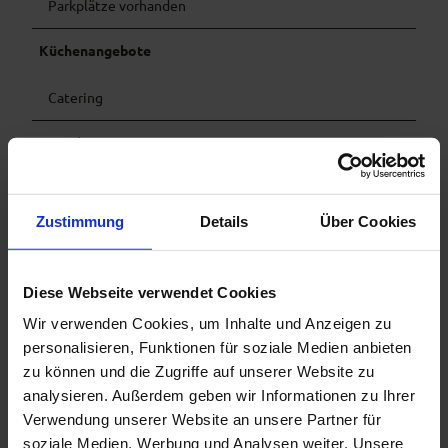
Parkplätze vorhanden
Küchenangebote
Catering
Sonstiges
Tiere (Hunde) erlaubt
Zustimmung
Details
Über Cookies
Anreise & Parken
Parkplätze am Kultur- und Tagungszentrum Murnau oder
Parkplatz Forsteranger.
Diese Webseite verwendet Cookies
Wir verwenden Cookies, um Inhalte und Anzeigen zu
Organisation
personalisieren, Funktionen für soziale Medien anbieten
Tourismusgemeinschaft Das Blaue Land -Geschäftsstelle
zu können und die Zugriffe auf unserer Website zu
c/o Tourist-Information Murnau-
analysieren. Außerdem geben wir Informationen zu Ihrer
Verwendung unserer Website an unsere Partner für
soziale Medien, Werbung und Analysen weiter. Unsere