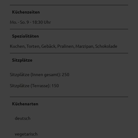
t
o
e
l
Küchenzeiten
r
a
i
Mo. - So. 9 - 18:30 Uhr
d
e
e
@
n
Spezialitäten
A
v
Kuchen, Torten, Gebäck, Pralinen, Marzipan, Schokolade
l
e
e
r
x
Sitzplätze
k
a
a
n
u
Sitzplätze (Innen gesamt): 250
d
f
r
Sitzplätze (Terrasse): 150
@
a
T
S
I
Küchenarten
i
(
c
7
h
deutsch
)
a
.
r
J
vegetarisch
t