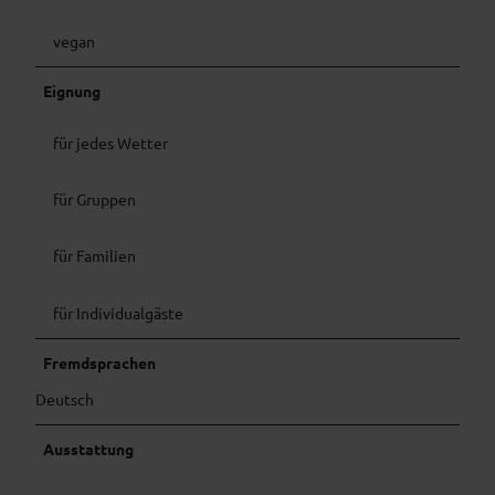
P
.
G
vegan
J
P
G
Eignung
für jedes Wetter
für Gruppen
für Familien
für Individualgäste
Fremdsprachen
Deutsch
Ausstattung