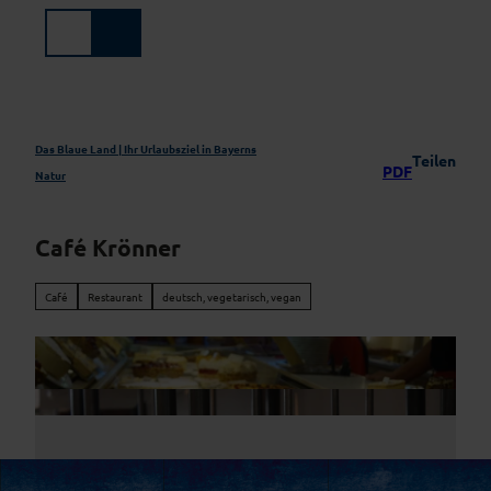
Z
u
Suche
Menü
m
I
n
h
a
Das Blaue Land | Ihr Urlaubsziel in Bayerns
Teilen
PDF
l
Natur
t
Café Krönner
Café
Restaurant
deutsch, vegetarisch, vegan