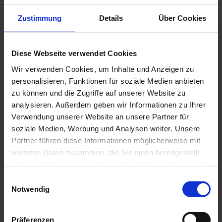
Sauna
Zustimmung
Details
Über Cookies
Zahlungsmöglichkeiten
Barzahlung, Überweisung
Diese Webseite verwendet Cookies
Anreise & Parken
Wir verwenden Cookies, um Inhalte und Anzeigen zu
personalisieren, Funktionen für soziale Medien anbieten
Anreise mit dem Auto
Anreise mit öffentlichen Verkehrsmitteln
zu können und die Zugriffe auf unserer Website zu
analysieren. Außerdem geben wir Informationen zu Ihrer
Weitere Infos
Verwendung unserer Website an unsere Partner für
Anfahrt über München-Garmisch auf der A95:
soziale Medien, Werbung und Analysen weiter. Unsere
Ausfahrt Murnau-Kochel, 5 km bis Murnau. In Murnau dann
Partner führen diese Informationen möglicherweise mit
Richtg. Seehausen am Staffelsee fahren, am Bahnhof vorbei,
weiteren Daten zusammen, die Sie ihnen bereitgestellt
bis zum Ortsschild Seehausen. Vor der Kirche links abbiegen
haben oder die sie im Rahmen Ihrer Nutzung der Dienste
in die Seestraße und nach etwa 500 m rechts einbiegen.
Nach 100 m haben Sie Ihr Ziel erreicht. Unser Gästehaus liegt
gesammelt haben.
E
rechts und wir begrüßen Sie mit einer grünen Fahne vor dem
Notwendig
i
Haus.
n
Anreise aus Richtg. Westen (über Bad Kohlgrub):
w
Folgen Sie der Beschilderung am Bahngleis links in Richtung
Präferenzen