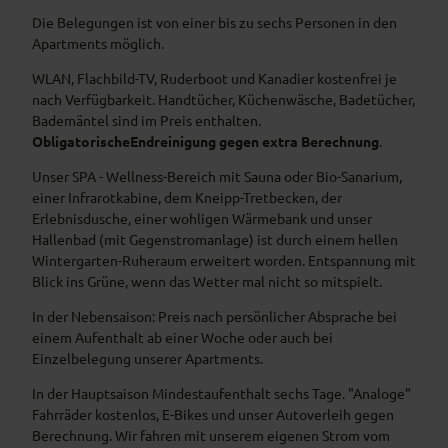
n
a
D
Die Belegungen ist von einer bis zu sechs Personen in den
s
f
a
Apartments möglich.
i
n
h
s
e
o
WLAN, Flachbild-TV, Ruderboot und Kanadier kostenfrei je
n
a
nach Verfügbarkeit. Handtücher, Küchenwäsche, Badetücher,
s
m
Bademäntel sind im Preis enthalten.
i
Obligatorische
Endreinigung gegen extra Berechnung
.
s
Unser SPA - Wellness-Bereich mit Sauna oder Bio-Sanarium,
einer Infrarotkabine, dem Kneipp-Tretbecken, der
Erlebnisdusche, einer wohligen Wärmebank und unser
Hallenbad (mit Gegenstromanlage) ist durch einem hellen
Wintergarten-Ruheraum erweitert worden. Entspannung mit
Blick ins Grüne, wenn das Wetter mal nicht so mitspielt.
In der Nebensaison: Preis nach persönlicher Absprache bei
einem Aufenthalt ab einer Woche oder auch bei
Einzelbelegung unserer Apartments.
In der Hauptsaison Mindestaufenthalt sechs Tage. "Analoge"
Fahrräder kostenlos, E-Bikes und unser Autoverleih gegen
Berechnung. Wir fahren mit unserem eigenen Strom vom