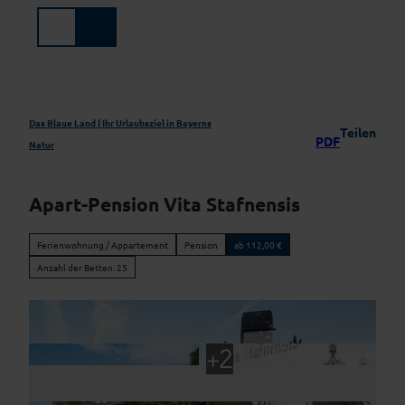
Z
u
Suche
Menü
m
I
n
h
a
Das Blaue Land | Ihr Urlaubsziel in Bayerns
Teilen
PDF
l
Natur
t
Apart-Pension Vita Stafnensis
Ferienwohnung / Appartement
Pension
ab 112,00 €
Anzahl der Betten: 25