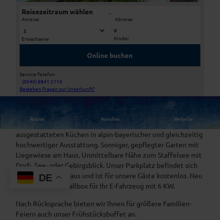
Reisezeitraum wählen
-
Anreise
Abreise
0
Kinder
Erwachsene
A
H
p
e
Online buchen
a
r
r
z
Service-Telefon
t
l
(0049) 8841 2110
D
Bestehen Fragen zur Unterkunft?
P
i
i
e
c
e
n
h
Route
Anrufen
Website
V
s
W
Sieben modern gestaltete Apartments mit komplett
i
i
i
ausgestatteten Küchen in alpin-bayerischer und gleichzeitig
t
o
l
hochwertiger Ausstattung. Sonniger, gepflegter Garten mit
a
n
l
Liegewiese am Haus. Unmittelbare Nähe zum Staffelsee mit
S
V
k
Dorf-, See- oder Gebirgsblick. Unser Parkplatz befindet sich
t
i
o
unmittelbar am Haus und ist für unsere Gäste kostenlos. Neu
DE
a
t
m
haben wir eine Wallbox für Ihr E-Fahrzeug mit 6 KW.
f
a
m
n
Nach Rücksprache bieten wir Ihnen für größere Familien-
S
e
e
Feiern auch unser Frühstücksbuffet an.
t
n