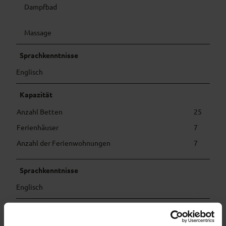
Dampfbad
Massage
Sprachkenntnisse
Englisch
Kapazität
Anzahl Betten
25
Ferienhäuser
7
Anzahl der Ferienwohnungen
7
Sprachkenntnisse
Englisch
Ausstattung