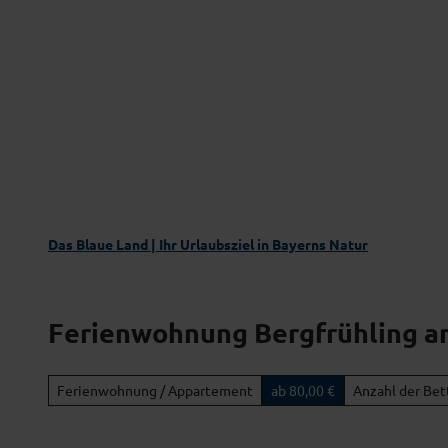
Z
Das Blaue Land entdecken
Aktivgenus
u
m
I
n
h
a
l
t
Das Blaue Land | Ihr Urlaubsziel in Bayerns Natur
Ferienwohnung Bergfrühling a
Ferienwohnung / Appartement
ab 80,00 €
Anzahl der Bet