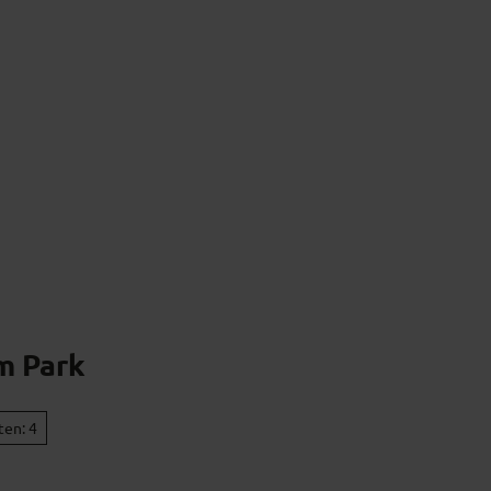
s
Kulturgenuss
Kulinarik & Regionales
m Park
ten: 4