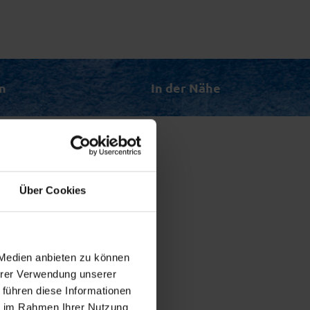
n
In der Nähe
ohnung
Über Cookies
f der
 bei
nn.
eite,
 Medien anbieten zu können
Ihrer Verwendung unserer
 führen diese Informationen
ie im Rahmen Ihrer Nutzung