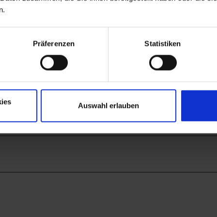
fügung.
n.
n in unmittelbarer Nähe zur Wohnung. Zum Be- und Entla
de zur Verfügung.
Präferenzen
Statistiken
ies
Auswahl erlauben