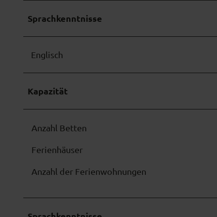
w
a
Sprachkenntnisse
h
l
Englisch
Kapazität
Anzahl Betten
Ferienhäuser
Anzahl der Ferienwohnungen
Sprachkenntnisse