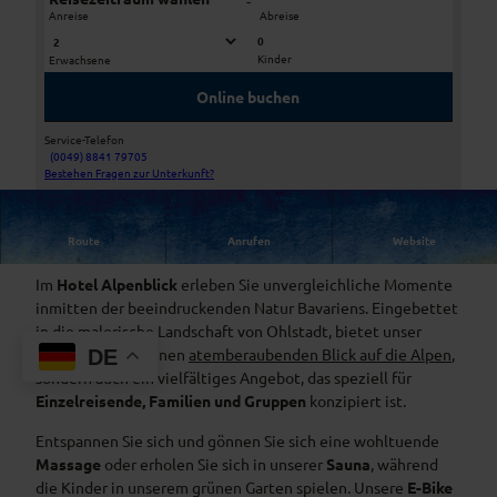
-
Anreise
Abreise
0
Kinder
Erwachsene
A
© Rohde Fotografie
u
Online buchen
s
s
Service-Telefon
e
(0049) 8841 79705
H
Bestehen Fragen zur Unterkunft?
n
o
T
t
e
Route
Anrufen
Website
e
Hotel Alpenblick: Ihre Oase der Ruhe
r
l
r
Im
Hotel Alpenblick
erleben Sie unvergleichliche Momente
A
a
inmitten der beeindruckenden Natur Bavariens. Eingebettet
l
s
in die malerische Landschaft von Ohlstadt, bietet unser
p
s
Hotel nicht nur einen
atemberaubenden Blick auf die Alpen
,
DE
e
e
sondern auch ein vielfältiges Angebot, das speziell für
n
Einzelreisende, Familien und Gruppen
konzipiert ist.
b
l
Entspannen Sie sich und gönnen Sie sich eine wohltuende
i
Massage
oder erholen Sie sich in unserer
Sauna
, während
c
die Kinder in unserem grünen Garten spielen. Unsere
E-Bike