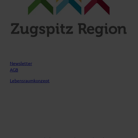
k
a
m
Newsletter
AGB
Lebensraumkonzept