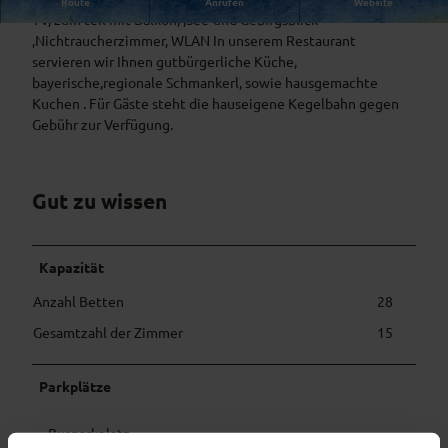
Route
Anrufen
Website
TV, zum teil mit Balkon, ,See-und Gebirgsblick
,Nichtraucherzimmer, WLAN In unserem Restaurant
servieren wir Ihnen gutbürgerliche Küche,
bayerische,regionale Schmankerl, sowie hausgemachte
Kuchen . Für Gäste steht die hauseigene Kegelbahn gegen
Gebühr zur Verfügung.
Gut zu wissen
Kapazität
Anzahl Betten
28
Gesamtzahl der Zimmer
15
Parkplätze
Busparkplatz