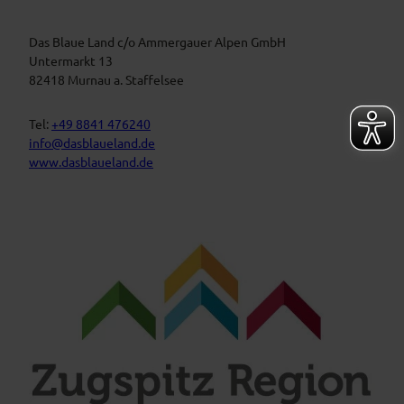
n
l
a
s
u
t
Das Blaue Land c/o Ammergauer Alpen GmbH
e
n
a
Untermarkt 13
L
l
82418 Murnau a. Staffelsee
a
t
n
d
u
Tel:
+49 8841 476240
n
info@dasblaueland.de
g
www.dasblaueland.de
e
n
F
Y
I
a
o
n
c
u
s
e
t
t
b
u
a
o
b
g
o
e
r
k
a
m