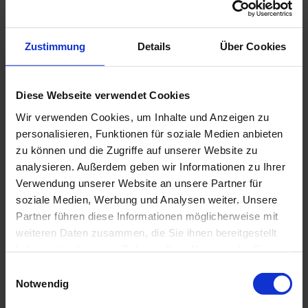
Zahlungsmöglichkeiten
Barzahlung
Zustimmung
Details
Über Cookies
Anreise & Parken
Diese Webseite verwendet Cookies
Anreise mit dem Auto
Anreise mit öffentlichen Verkehrsmitteln
Wir verwenden Cookies, um Inhalte und Anzeigen zu
Weitere Infos
personalisieren, Funktionen für soziale Medien anbieten
zu können und die Zugriffe auf unserer Website zu
A 95 , Ausfahrt Murnau -bis Seehausen , Bahnhof Murnau
vorbei , nach Bahnunterführung , noch 100 m links.
analysieren. Außerdem geben wir Informationen zu Ihrer
Neu renovierte Komfortzimmer
Verwendung unserer Website an unsere Partner für
soziale Medien, Werbung und Analysen weiter. Unsere
Ansprechpartner:in
Partner führen diese Informationen möglicherweise mit
weiteren Daten zusammen, die Sie ihnen bereitgestellt
Gasthof Sonne
haben oder die sie im Rahmen Ihrer Nutzung der Dienste
gesammelt haben.
E
Notwendig
i
n