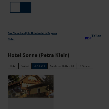
Z
u
Suche
Menü
m
I
n
h
a
Das Blaue Land | Ihr Urlaubsziel in Bayerns
Teilen
PDF
l
Natur
t
Hotel Sonne (Petra Klein)
Hotel
Gasthof
ab 54,50 €
Anzahl der Betten: 28
15 Zimmer
G
a