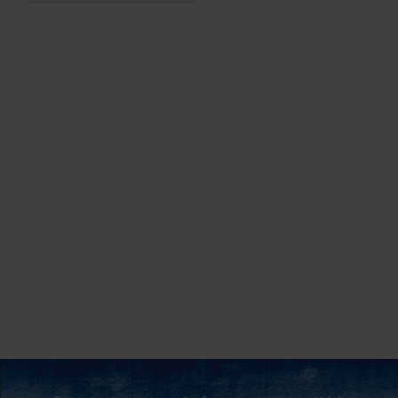
Es erwarten Sie Neue, komfortable Gästezimmer mit DU/WC