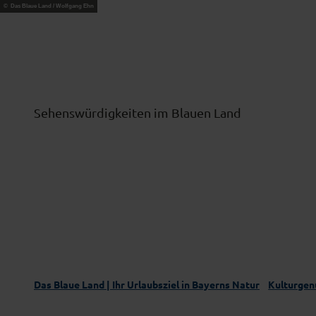
Z
© Das Blaue Land / Wolfgang Ehn
Das Blaue Land entdecken
Aktivgenus
u
m
I
n
h
Sehenswürdigkeiten im Blauen Land
a
l
t
Das Blaue Land | Ihr Urlaubsziel in Bayerns Natur
Kulturgen