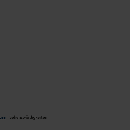
s
Kulturgenuss
Kulinarik & Regionales
uss
Sehenswürdigkeiten