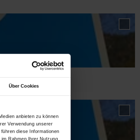
'Park
am H
des G
zur
Merkl
hinzu
Über Cookies
'Park
 Medien anbieten zu können
Campi
Ihrer Verwendung unserer
zur M
 führen diese Informationen
hinzu
ie im Rahmen Ihrer Nutzung