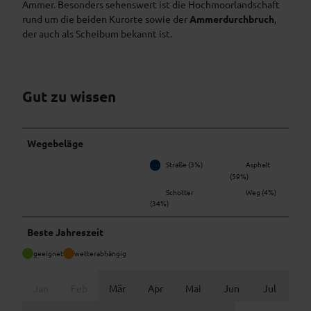
Ammer. Besonders sehenswert ist die Hochmoorlandschaft
rund um die beiden Kurorte sowie der
Ammerdurchbruch
,
der auch als Scheibum bekannt ist.
Gut zu wissen
Wegebeläge
Straße (3%)
Asphalt
(59%)
Schotter
Weg (4%)
(34%)
Beste Jahreszeit
geeignet
wetterabhängig
Jan
Feb
Mär
Apr
Mai
Jun
Jul