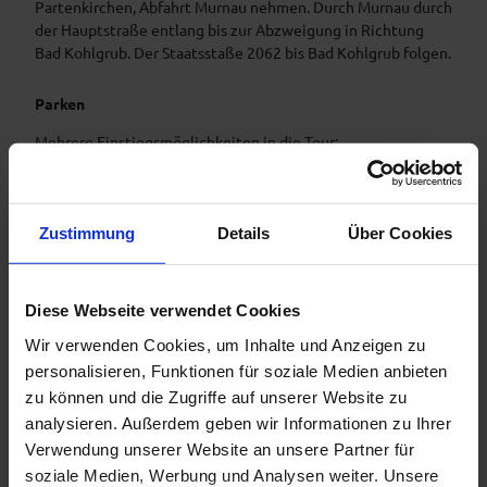
Partenkirchen, Abfahrt Murnau nehmen. Durch Murnau durch
der Hauptstraße entlang bis zur Abzweigung in Richtung
Bad Kohlgrub. Der Staatsstaße 2062 bis Bad Kohlgrub folgen.
Parken
Mehrere Einstiegsmöglichkeiten in die Tour:
Bad Kohlgrub Parkplatz Wertstoffhof
Bad Bayersoien Parkplatz Friedhof
Zustimmung
Details
Über Cookies
Altenau Parkplatz Dorfweiher
Öffentliche Verkehrsmittel
Diese Webseite verwendet Cookies
Wir verwenden Cookies, um Inhalte und Anzeigen zu
Ab München bestehen stündliche Bahnverbindungen nach
Bad Kohlgrub mit Umstieg in Murnau.
personalisieren, Funktionen für soziale Medien anbieten
zu können und die Zugriffe auf unserer Website zu
Bahnhaltestellen entlang der Route: Uffing, Bad Kohlgrub,
analysieren. Außerdem geben wir Informationen zu Ihrer
Saulgrub, Altenau
Verwendung unserer Website an unsere Partner für
soziale Medien, Werbung und Analysen weiter. Unsere