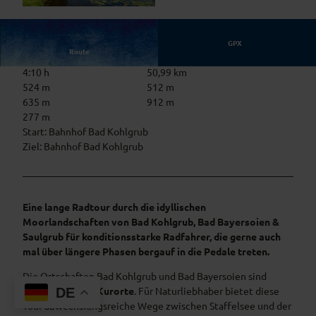
© Ammergauer Alpen GmbH, Daniela Blöching
er, Ammergauer Alpen GmbH, Daniela Blöching
er
GPX
Route
4:10 h
50,99 km
524 m
512 m
635 m
912 m
277 m
Start: Bahnhof Bad Kohlgrub
Ziel: Bahnhof Bad Kohlgrub
Eine lange Radtour durch die idyllischen
Moorlandschaften von Bad Kohlgrub, Bad Bayersoien &
Saulgrub für konditionsstarke Radfahrer, die gerne auch
mal über längere Phasen bergauf in die Pedale treten.
Die Ortschaften Bad Kohlgrub und Bad Bayersoien sind
bekannte
Moor-Kurorte
. Für Naturliebhaber bietet diese
DE
Tour abwechslungsreiche Wege zwischen Staffelsee und der