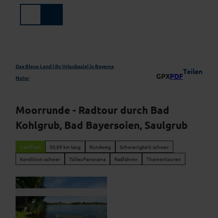
Z
u
Suche
Menü
m
I
n
h
a
Das Blaue Land | Ihr Urlaubsziel in Bayerns
Teilen
GPX
PDF
l
Natur
t
Moorrunde - Radtour durch Bad
Kohlgrub, Bad Bayersoien, Saulgrub
Geöffnet
50,99 km lang
Rundweg
Schwierigkeit: schwer
Kondition: schwer
Tolles Panorama
Radfahren
Thementouren