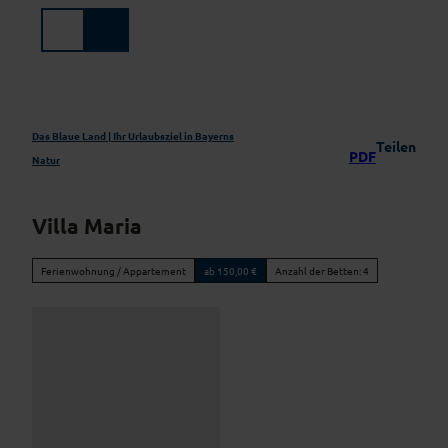
Z
u
Suche
Menü
m
I
n
h
a
Das Blaue Land | Ihr Urlaubsziel in Bayerns
Teilen
PDF
l
Natur
t
Villa Maria
Ferienwohnung / Appartement
ab 150,00 €
Anzahl der Betten: 4