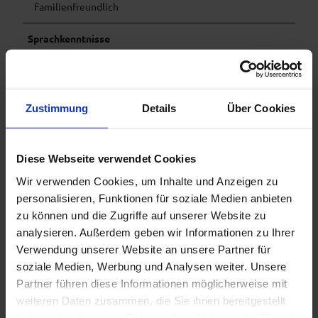
Familienfreundlich
Sprachkenntnisse
Deutsch, Englisch
Kapazität
Zustimmung
Details
Über Cookies
Anzahl Betten
4
Doppelzimmer
2
Diese Webseite verwendet Cookies
Anzahl der Ferienwohnungen
1
Wir verwenden Cookies, um Inhalte und Anzeigen zu
personalisieren, Funktionen für soziale Medien anbieten
Sprachkenntnisse
zu können und die Zugriffe auf unserer Website zu
Deutsch, Englisch
analysieren. Außerdem geben wir Informationen zu Ihrer
Verwendung unserer Website an unsere Partner für
Zahlungsmöglichkeiten
soziale Medien, Werbung und Analysen weiter. Unsere
Barzahlung, Überweisung
Partner führen diese Informationen möglicherweise mit
weiteren Daten zusammen, die Sie ihnen bereitgestellt
Anreise & Parken
haben oder die sie im Rahmen Ihrer Nutzung der Dienste