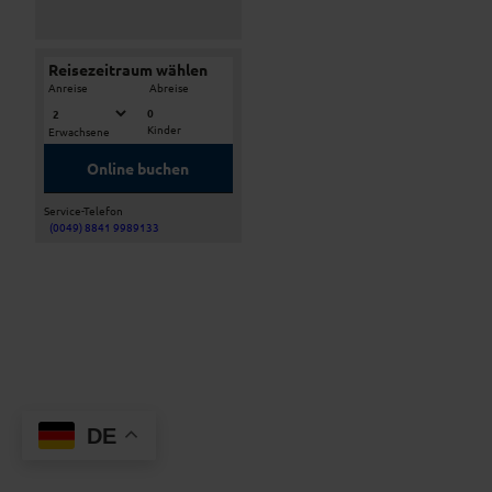
Reisezeitraum wählen
-
Anreise
Abreise
0
Kinder
Erwachsene
Online buchen
Service-Telefon
(0049) 8841 9989133
DE